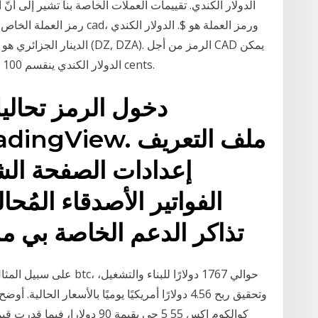
الدولار الكندي. تقييمات العملات الخاصة بنا تشير إلى أنّ
كتابة Can$. الرمز من أجل DZD يمكن كتابة DA. الدولار الكندي ينقسم 100 cents.
دخول الرمز تحاليل
إعدادات الصفحة ال
الفواتير الأصدقاء المُحا
تذاكر الدعم الخاصة بي مر
على سبيل المثال، تبلغ تكلف
وتحقيق ربح 4.56 دولارًا أمريكيًا يوميًا بالأسعار ال