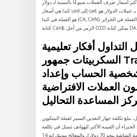
 أكثر أسعار صرف العملات شيوعًا بالنسبة لـ دولار
كندا هي أسعار usd إلى cad. رمز العملة الخاص بـ عملات الدولار هو cad، ورمز العملة هو $. الدولار الكندي
هو العملة في كندا (CA, CAN). الدينار الجزائري هو العملة في الجزائر (DZ, DZA). الرمز من أجل CAD يمكن
 التداول أفكار تعليمية
السكربيتات جمهور TradingView. ملف التعريف
شخصية الحساب وإعداد
لون العملات الافتراضية
كز المساعدة التحاليل
ة جهاز التعدين المميز لعملة البيتكوين btc، حوالي 1767 دولارًا للبناء والتشغيل،
حالية. أوضح الخبراء أن القيمة الأكبر للهواتف تتمثل في تكلفة
كوالكوم إكس 55 5 جي بقيمة 90 دولارا، فيما قدرت قيمة الشاشة بنحو 70 دولارا، والمعالج بيونيك إيه 14