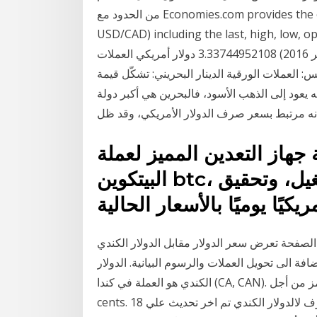
من الحدود مع Economies.com provides the exchange rate of الدولار to الدولار الكندي (Symbol
USD/CAD) including the last, high, low دولار
أمريكي (22 نوفمبر 2016) 3 دولار أمريكي (22 نوفمبر 2016) 3.33744952108 دولار أمريكي العملات
ية: 5 فلوس، 10 فلوس، 20 فلساً، 50 فلساً، 100 فلس: العملات الورقية الدينار البحريني: تشكّل قيمة
ارتفاع قيمته يعود إلى الذهب الأسود، فالبحرين هي أكبر دولة
نه مرتبط بسعر صرف الدولار الأمريكي، وقد ظل
 جهاز التعدين المميز لعملة
البيتكوين btc، حوالي 1767 دولارًا للبناء والتشغيل، وتحقيق
حة تعرض سعر الدولار مقابل الدولار الكندي (الرمز usd/cad) بما في ذلك سعر الصرف, اعلى
ضافة الى تحويل العملات والرسوم البيانية. الدولار
الكندي هو العملة في كندا (CA, CAN). الرمز من أجل CAD يمكن كتابة Can$. الدولار الكندي ينقسم 100
cents. اسعار الصرف لالدولار الكندي تم اخر تحديث علي 18 ، %M ، 2021 من صندوق النقد الدولي. cad -