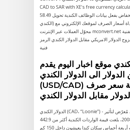
CAD to SAR with XE's free currency c. يتداول زوج الدولار الامريكي/الدولار الكندي على
انخفاض بفعل بيانات الوظائف الكندية تحويل 58.49 USD إلى CAD (ما كم 58.49 الدولار الأمريكيإلى الدولار
الكندي) عبر الإنترنت بأحدث أسعار الصرف ، مخطط التاريخ وأداة أسعار الصرف لموقعك الإلكتروني مع
محوّل العملات عبر الإنترنت mconvert.net موقع اخبار اليوم يقدم لكم خدمة اهم واخر التحليلات الفنية
 الامريكي مقابل الدولار الكندي الرمز usd/cad. كذلك, نقدم لكم تحديثات
فنية
كندي موقع اخبار اليوم يقدم
الدولار الى الدولار الكندي
(USD/CAD) ليمكنكم من معرفة كم تبلغ قيمة سعر صرف
الدولار الكندي (CAD، “Loonie”) - سابع عملة اكثر تداولاً في العالم، الصادرة من بنك كندا. مُعرّض لتأثير
جارتها - لتأثير الاقتصاد الامريكي . تبلغ الكثافة في عام 2008، بلغت قيمة الواردات الكندية أكثر من 442.9
مليار دولار منها 280.8 ملياراً من الولايات المتحدة و11.7 نحو أربعة أخماس سكان كندا يعيشون داخل 150 كم