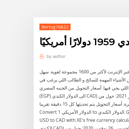
Bertog76822
ريكيًا
by
author
كم تبلغ تكلفة الترجمة الاحترافية؟ عرض أسعار فوري عبر الإنترنت لأكثر من 1600 مجموعة لغوية. سهل
من الأشياء المهمة للسائح و الطالب اللي يرغب في
ت اللي يجي فيها. أسعار التحويل من الجنيه المصري
(EGP) الى الدولار الكندي CAD) اليوم الأثنين, 18 يناير 2021: حول من EGP الى CAD و كذلك حول بالاتجاه
Convert 1 الدولار الأمريكي to الدولار الكندي. Get live exchange rates, historical rates & charts for
USD to CAD with XE's free currency. أسعار التحويل من الدولار الأمريكي (USD) الى الدولار
الكندي CAD) اليوم الخميس, 26 نوفمبر 2020: حول من USD الى CAD و كذلك حول بالاتجاه العكسي.