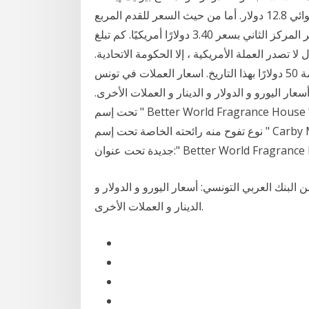
بقيمة 40 دولارا، وذاكرة الوصول العشوائي 12.8 دولار. أما من حيث السعر للقدم المربع (psf) ، فتعد تورونتو
الأغلى سعراً مع 3.60 دولارًا أمريكيًا ، فيما احتلت فانكوفر المركز الثاني بسعر 3.40 دولارًا أمريكيًا. كم تبلغ
ولاية تكساس 50 دولار من عام 1939؟ الدول لا تصدر العملة الأمريكية ، إلا الحكومة الاتحادية.
بالإضافة إلى ذلك ، لم تطبع الولايات المتحدة أي فواتير بقيمة 50 دولارًا بهذا التاريخ. اسعار العملات في تونس
عار اليورو و الدولار و الدينار و العملات الأخرى.
تحت إسم " Better World Fragrance House "، أطلق النجم الكندي دريك مجموعة شموع معطرة، بينهم
نوع تفوح منه رائحته الخاصة تحت إسم " Carby Musk ". وفي التفاصيل، هذه الشموع هي جزء من شراكة
:" Better World Fragrance House "، …
البنك العربي التونسي: أسعار اليورو و الدولار و
الدينار و العملات الأخرى.