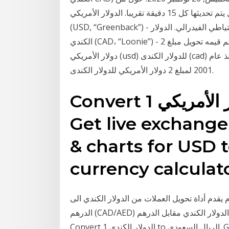
الأسعار تعتمد على أسعار التحويل المباشرة. أسعار التحويل يتم تحديثها كل 15 دقيقة تقريبا. الدولار الأمريكي
(USD, “Greenback”) - العملة الأكثر تداولا في العالم ، المنبعثة من نظام الاحتياطي الفيدرالي. الدولار
الكندي (CAD، “Loonie”) - سابع عملة اكثر تداولاً في العالم، الصادرة من بنك كندا. كم قيمه تحويل مبلغ 2
دولار الأمريكي (usd) للدولار الكندى (cad) اليوم بتاريخ الاثنين 18 يناير 2021 ؟ والأسعار التاريخية منذ عام
2001 لمبلغ 2 دولار الأمريكي للدولار الكندى.
Convert 1 الدولار الأمريكي to الدينار الأردني.
Get live exchange 
& charts for USD 
currency calculato
م يقدم أداة تحويل العملات من الدولار الكندي الى
الدرهم (CAD/AED) ليمكنكم من معرفة كم تبلغ قيمة سعر صرف عملة الدولار الكندي مقابل الدرهم .
Convert 1 الدولار الكندي to الريال السعودي. Get live exchange rates, historical rates & charts for