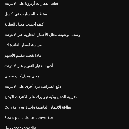
فئات العقارات أريزونا على الانترنت
مخطط الحسابات في اكسل
كيف أحسب معدل البطالة
وصف الوظيفة محلل الأعمال التجارية عبر الإنترنت
Fd سياسة أسعار الفائدة
ماذا تقصد بتقييم الأسهم
أجوبة اختبار التقييم عبر الإنترنت
معنى معدل كاب ضمني
دفع الضرائب مرة أخرى على الانترنت
ضريبة الدخل ولاية نيويورك على الانترنت الايداع
Quicksilver بطاقة الائتمان العاصمة واحدة
Reais para dolar converter
دخول stockopedia