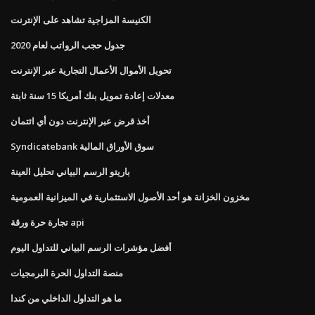
الكنيسة المزاجية تشاهد على الإنترنت
جدول حجب الرواتب لعام 2020
تحويل الأموال الأعمال التجارية عبر الإنترنت
معدلات إعادة تمويل بنك أمريكا 15 سنة ثابتة
أخذ قرض عبر الإنترنت دون أي ائتمان
Syndicatebank سوق الأوراق المالية
باريتو الرسم البياني تحليل العينة
مخزون الخزانة هو أحد الأصول الاستثمارية في الميزانية العمومية
تجارة حرة ورقة api
أفضل مؤشرات الرسم البياني للتداول اليوم
منصة التداول الحرة البرمجيات
ما هو التداول الداخلي من كندا