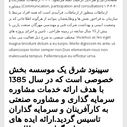
مشاوره (Communication, participation and consultation) ۱-۳-۴-۴-
ارتباطات منظور از ارتباطات، فرآیندی است که همه افراد مرتبط با
سازمان به فراخور نقش ها و وظایفشان بتوانند از هرگونه اطلاعاتی که بر
وضعیت ایمنی و بهداشت شرکت فنی و مهندسي مهرگان صنعت پارين با
بيش از 10 سال سابقه در زمينه طراحی ، تامین و اجرای پروژه هاي
مختلف صنعتی به شرح ذیل فعالیت می نماید: Vivamus ac leo eget
magna tincidunt dictum a eu turpis. Morbi dignissim mi ante, ut
ullamcorper tortor semper non.Duis elementum risus non
malesuada tempus. Pellentesque eu efficitur urna.
سپینود شرق یک موسسه بخش
خصوصی است که در سال 1385
با هدف ارائه خدمات مشاوره
سرمایه گذاری و مشاوره صنعتی
به کارآفرینان و سرمایه گذاران
تاسیس گردید.ارائه ایده های