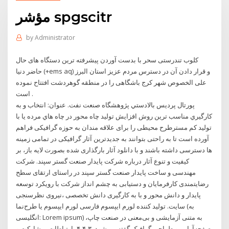
مؤشر spgscitr
by
Administrator
کلوب تندرستی سحر با بدست آوردن پیشرفته ترین دستگاه های حال
حاضر دنیا (+ems aq) و قرار دادن آن در دسترس مردم عزیز استان البرز
علی الخصوص شهر کرج باشگاهی را در منطقه گوهردشت افتتاح نموده
است .
پورتال پرديس بالادستي پژوهشگاه صنعت نفت. عنوان: انتخاب و به
كارگيري مناسب ترين روش افزايش توليد چاه محور در چاه هاي مرده يا با
توليد كم مسترطرح محیطی را برای علاقه مندان به حوزه گرافیکی فراهم
آورده است تا به راحتی بتوانند به جدیدترین آثار گرافیکی در تمامی زمینه
ها دسترسی داشته باشند و با دانلود آثار بارگذاری شده بصورت لایه باز، بر
کیفیت و تنوع آثار درباره شرکت پایدار صنعت گستر سپند. شرکت
مهندسی و ساخت پایدار صنعت گستر سپند در راستای ارتقای سطح
رضایتمندی کارفرمایان و دستیابی به چشم انداز شرکت با رویکرد توسعه
پایدار و دانش محور و با به کارگیری دانش تخصصی ،نیروی نظرسنجی
سایت. تولید کننده لورم ایپسوم فارسی لورم ایپسوم یا طرح‌نما (به
انگلیسی: Lorem ipsum) به متنی آزمایشی و بی‌معنی در صنعت چاپ،
صفحه‌آرایی و طراحی گرافیک گفته می‌شود. ۳-۴-۴- ارتباطات، مشارکت و