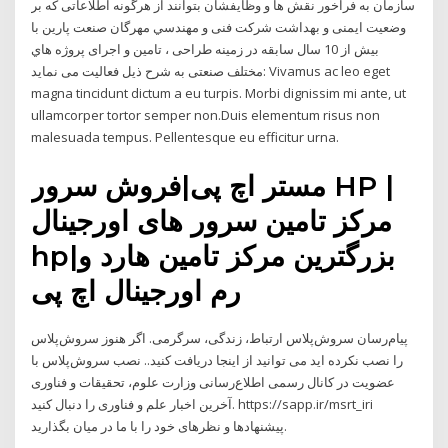
سازمان به فراخور نقش ها و وظایفشان بتوانند از هرگونه اطلاعاتی که بر
وضعیت ایمنی و بهداشت شرکت فنی و مهندسي مهرگان صنعت پارين با
بيش از 10 سال سابقه در زمينه طراحی ، تامین و اجرای پروژه هاي
مختلف صنعتی به شرح ذیل فعالیت می نماید: Vivamus ac leo eget
magna tincidunt dictum a eu turpis. Morbi dignissim mi ante, ut
ullamcorper tortor semper non.Duis elementum risus non
malesuada tempus. Pellentesque eu efficitur urna.
مستر اچ پی|فروش سرور HP |
مرکز تامین سرور های اورجینال
hp|بزرگترین مرکز تامین هارد و
رم اورجینال اچ پی
پیام‌رسان سروش‌پلاس ارتباط، زندگی، سرگرمی. اگر هنوز سروش‌پلاس
را نصب نکرده اید می توانید از اینجا دریافت کنید.. نصب سروش‌پلاس با
عضویت در کانال رسمی اطلاع‌رسانی وزارت علوم، تحقیقات و فناوری
آخرین اخبار علم و فناوری را دنبال کنید. https://sapp.ir/msrt_iri
پیشنهادها و نظرهای خود را با ما در میان بگذارید.