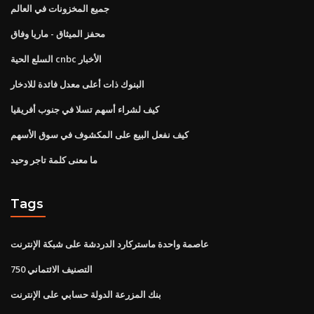
جميع المخزونات في العالم
محفز الميثاق - ماريا وفاق
السلع الحية cnbc الأخبار
البنوك ذات أعلى معدل فائدة للادخار
كيف لشراء أسهم تسلا في جنوب أفريقيا
كيف نفعل البيع على المكشوف في سوق الأسهم
ما معنى كلمة تاجر وحيد
Tags
عاصمة واحدة ماستركارد الدردشة على شبكة الإنترنت
التصنيف الائتماني 750
بنك المزرعة الدولة حسابي على الإنترنت