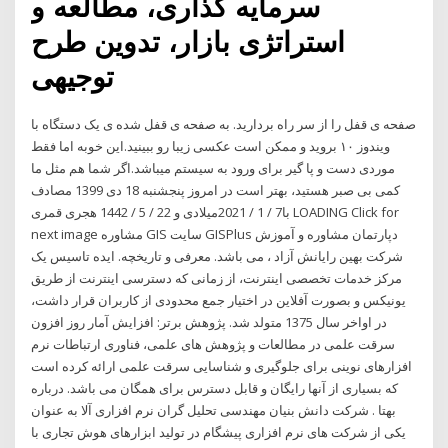
سرمایه گذاری، مطالعه و
استراتژی بازار، تدوین طرح
توجیهی
صفحه ی قفل را از سر راه بردارید. به صفحه ی قفل شده ی یک دستگاه با
ویندوز ۱۰ بروید و ممکن است عکسی زیبا رو ببینید.این خوبه اما فقط
موردی دست و پا گیر برای ورود به سیستم میباشد.اگر شما هم مثل ما
کمی بی صبر هستید، بهتر است در امروز پنجشنبه 18 دی 1399 مصادف
با7 / 1 / 2021میلادی و 22 / 5 / 1442 هجری قمری LOADING Click for
next image مشاوره GIS سایت GISPlus دپارتمان مشاوره و آموزش
شرکت بهین رایانش آزاد ، می باشد. معرفی و تاریخچه. ايده تاسيس يک
مرکز خدمات تخصصى اينترنت، از زمانى که دسترسى اينترنت از طريق
يونيکس و بصورت آفلاين در اختيار جمع محدودى از کاربران قرار داشت،
در اواخر سال 1375 متولد شد. پژوهش برتر: افزایش آمار روز افزون
سرقت علمی در مطالعات و پژوهش های علمی، فناوری ارتباطات نرم
افزارهای نوینی برای جلوگیری و شناسایی سرقت علمی ارائه کرده است
که بسیاری از آنها رایگان و قابل دسترس برای همگان می باشد. درباره
بهتا . شرکت دانش بنیان مهندسی تحلیل گران نرم افزاری آلا به عنوان
یکی از شرکت های نرم افزاری پیشگام در تولید ابزارهای هوش تجاری با