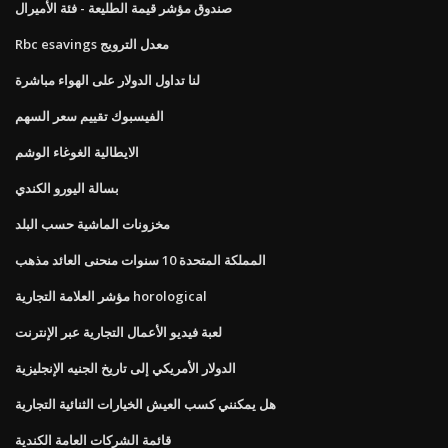
صندوق مؤشر قيمة الطليعة - فئة الأميرال
Rbc esavings معدل الترويج
لنا تداول الدولار على الهواء مباشرة
الفيسبوك تقييم سعر السهم
الايطالية الغوغاء الوشم
بسالة اليورو الكندي
مخزونات الماشية حسب البلد
المملكة المتحدة 10 سنوات منحنى العائد مذهب
مؤشر العلامة التجارية horological
لعبة فيديو الأعمال التجارية عبر الإنترنت
الدولار الأمريكي إلى تاريخ الجنيه الإنجليزية
هل يمكنني كسب العيش الخيارات الثنائية التجارية
قائمة الشركات العامة الكندية