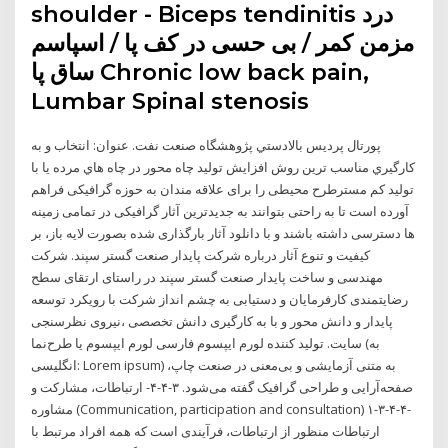
shoulder - Biceps tendinitis درد
مزمن کمر / بی حسی در کف پا / اسپاسم
ساق پا Chronic low back pain,
Lumbar Spinal stenosis
پورتال پرديس بالادستي پژوهشگاه صنعت نفت. عنوان: انتخاب و به
كارگيري مناسب ترين روش افزايش توليد چاه محور در چاه هاي مرده يا با
توليد كم مسترطرح محیطی را برای علاقه مندان به حوزه گرافیکی فراهم
آورده است تا به راحتی بتوانند به جدیدترین آثار گرافیکی در تمامی زمینه
ها دسترسی داشته باشند و با دانلود آثار بارگذاری شده بصورت لایه باز، بر
کیفیت و تنوع آثار درباره شرکت پایدار صنعت گستر سپند. شرکت
مهندسی و ساخت پایدار صنعت گستر سپند در راستای ارتقای سطح
رضایتمندی کارفرمایان و دستیابی به چشم انداز شرکت با رویکرد توسعه
پایدار و دانش محور و با به کارگیری دانش تخصصی ،نیروی نظرسنجی
سایت. تولید کننده لورم ایپسوم فارسی لورم ایپسوم یا طرح‌نما (به
انگلیسی: Lorem ipsum) به متنی آزمایشی و بی‌معنی در صنعت چاپ،
صفحه‌آرایی و طراحی گرافیک گفته می‌شود. ۳-۴-۴- ارتباطات، مشارکت و
مشاوره (Communication, participation and consultation) ۱-۳-۴-۴-
ارتباطات منظور از ارتباطات، فرآیندی است که همه افراد مرتبط با