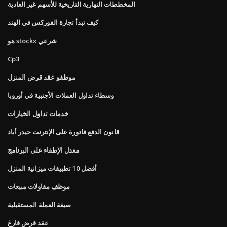
المخططات النهارية التاريخية للأسهم غير العادية
كيف تبدأ تجارة الفوركس في الهند
هو stockx شرعي
Cp3
موظفو عقد قرض المنزل
وسطاء تداول العملات الأجنبية في أوروبا
خدمات تداول الخيارات
قانون الدفع فاتورة على الإنترنت حيدر أباد
معدل الإطفاء على البرنامج
أفضل 10 تطبيقات ميزانية المنزل
موظف مقاولات مبيعات
صيغة العملة المستقبلية
عقد قرض فارغ