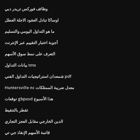
وظائف فوركس تريدر دبي
اوساكا تبادل العقود الاجلة العطل
ما هو التداول اليومي والتسليم
أجوبة اختبار التقييم عبر الإنترنت
التعرف على نمط سوق الأسهم
بيانات التداول tmx
شمعدان استراتيجيات التداول الفني pdf
Huntersville nc معدل ضريبة الممتلكات
توقعات gbpusd هذا الأسبوع
تقطر بالتنقيط
الدين الخارجي مقابل العجز التجاري
قائمة الأسهم الإنقاذ جي تي