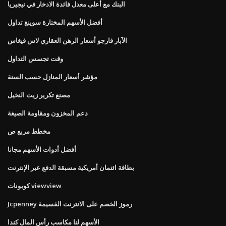
البنك مع أعلى معدل فائدة الادخار في نيجيريا
أفضل الأسهم المختارة سوينغ تداول
الآبار فارجو أسعار الرهن العقاري لاس فيغاس
وقت تجسس التداول
مؤشر أسعار المنازل حسب السنة
مصنع تكرير زيت النخيل
دعم المخزون ومقاومة الصيغة
مخطط مربع ص
أفضل أدوات الأسهم مجانا
بطاقة ائتمان أمريكية مسبقة الدفع عبر الإنترنت
كوبونات viewview
Jcpenney رموز الخصم على الانترنت القسيمة
الأسهم لنا مكاسب رأس المال كندا