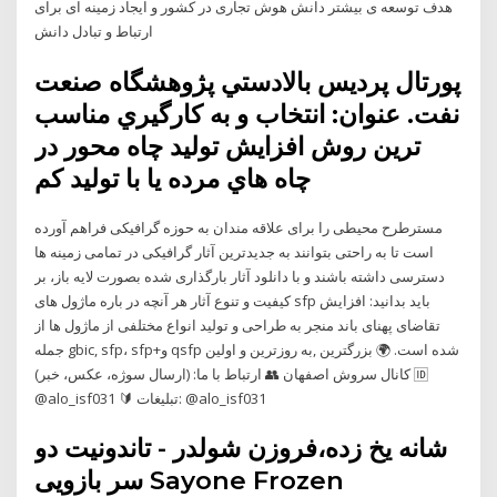
هدف توسعه ی بیشتر دانش هوش تجاری در کشور و ایجاد زمینه ای برای
ارتباط و تبادل دانش
پورتال پرديس بالادستي پژوهشگاه صنعت
نفت. عنوان: انتخاب و به كارگيري مناسب
ترين روش افزايش توليد چاه محور در
چاه هاي مرده يا با توليد كم
مسترطرح محیطی را برای علاقه مندان به حوزه گرافیکی فراهم آورده
است تا به راحتی بتوانند به جدیدترین آثار گرافیکی در تمامی زمینه ها
دسترسی داشته باشند و با دانلود آثار بارگذاری شده بصورت لایه باز، بر
کیفیت و تنوع آثار هر آنچه در باره ماژول های sfp باید بدانید: افزایش
تقاضای پهنای باند منجر به طراحی و تولید انواع مختلفی از ماژول ها از
جمله gbic, sfp، sfp+و qsfp شده است. 🌍 بزرگترین ,به روزترین و اولین
کانال سروش اصفهان 👥 ارتباط با ما: (ارسال سوژه، عکس، خبر) 🆔
@alo_isf031 🔰 تبلیغات: @alo_isf031
شانه یخ زده،فروزن شولدر - تاندونیت دو
سر بازویی Sayone Frozen