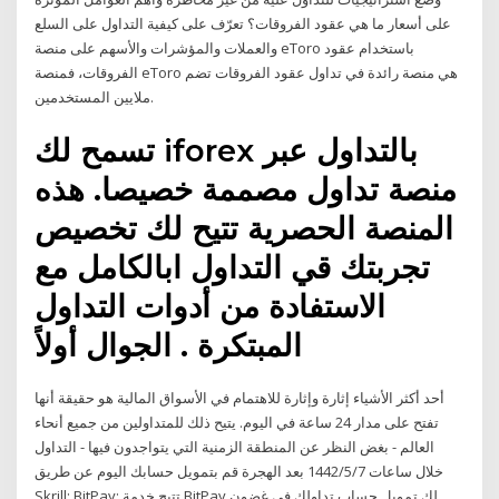
على أسعار ما هي عقود الفروقات؟ تعرّف على كيفية التداول على السلع
والعملات والمؤشرات والأسهم على منصة eToro باستخدام عقود
الفروقات، فمنصة eToro هي منصة رائدة في تداول عقود الفروقات تضم
ملايين المستخدمين.
تسمح لك iforex بالتداول عبر
منصة تداول مصممة خصيصا. هذه
المنصة الحصرية تتيح لك تخصيص
تجربتك قي التداول ابالكامل مع
الاستفادة من أدوات التداول
المبتكرة . الجوال أولاً
أحد أكثر الأشياء إثارة وإثارة للاهتمام في الأسواق المالية هو حقيقة أنها
تفتح على مدار 24 ساعة في اليوم. يتيح ذلك للمتداولين من جميع أنحاء
العالم - بغض النظر عن المنطقة الزمنية التي يتواجدون فيها - التداول
خلال ساعات 7‏‏/5‏‏/1442 بعد الهجرة قم بتمويل حسابك اليوم عن طريق
Skrill: BitPay: تتيح خدمة BitPay لك تمويل حساب تداولك في غضون