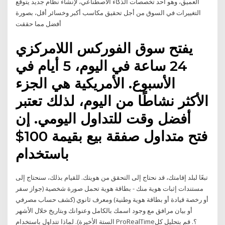
العميق، وهو أحد تخصصات الذكاء الاصطناعي، لإنشاء نظام جديد يتوقع
التغييرات في السوق من أجل تحقيق مكاسب أكبر وخسائر أقل، بصورة
أفضل مما حققت
يفتح سوق الفوركس اللامركزي
24 ساعة في اليوم، 5 أيام في
الأسبوع. الأمريكية هي الجزء
الأكثر نشاطًا من اليوم، لذلك تعتبر
أفضل وقت للتداول اليومي. إن
فتح متداول صفقة بيع بقيمة 100$
باستخدام
تبعًا لبلد إقامتك، قد نحتاج إلى التحقق من هويتك. للقيام بذلك، سنحتاج إلى
مستندات إثبات هوية منك - بطاقة هوية تحمل صورة شخصية (جواز سفر
أو رخصة قيادة أو بطاقة هوية وطنية) ومعرف ثانوي (كشف حساب مصرفي
أو بيان مرافق مع وجود اسمك بالكامل وعنوانك وبتاريخ خلال الأشهر
الستة الأخيرة). لماذا تتداول باستخدام ProRealTime؟. قم بتحليل كل