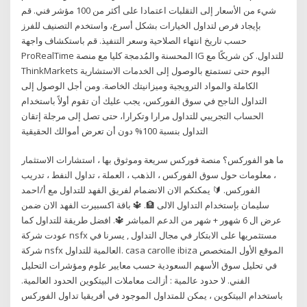
شيء من الأسعار إلى التقلبات اعتمادا على أكثر من 100 مؤشر فني. قم
بإيجاد فرص لتداول الخيارات بشكل أسرع، واستخدم التصنيف للفرز
حسب تاريخ انتهاء الصلاحية وسعر التنفيذ. قم باستكشاف واجهة
ProRealTime المحسنة والمُدمجة كليا مع منصة IG للتداول. كن شريكًا مع
ThinkMarkets اليوم حتى تستمتع بالوصول إلى الخدمات الاستشارية
الكاملة والمواد الترويجية وميزانيتك الخاصة. ومن أجل الوصول إلى
التداول الناجح في سوق الفوركس، يجب عليك أن تقوم أولاً باستخدام
الحساب التجريبي للتداول مرارا وتكرارا، حتى تصل إلى مرجلة إتقان
التداول بنسبة 100% دون أن تعرض أموالك الحقيقية
ما هو الفوركس؟ منصة فوركس سريعة وموثوق بها ، استشارات الاستثمار
، معلومات حول سوق الفوركس ، الذهب ، العملة ، تداول النفط ، تدريب
الفوركس. 🔰 يمكنكم الان الانضمام لفريق الفهد للتداول مع أ/احمد
سليمان بإستخدام التداول الالى 🏦. 🔱 باقة اكسبيرت الفهد الان ضمن
عرض ال 6 شهور + شهر من الدعم المباشر 🔱. افضل طريقة للتداول كما
عودت شركة nsfx مستثمريها على الابتكار في مجال التداول , يسرنا في
شركة nsfx العالمية للتداول. casa carolle ibiza الموقع الأول المتخصص
في تحليل سوق الأسهم السعودية حسب معايير علوم ومؤشرات التحليل
الفني. لا حدود عالمية : أزالت معاملات البيتكوين الحدود العالمية.
باستخدام البيتكوين ، يمكن للمتداول الموجود في أفريقيا تداول الفوركس