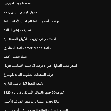
مخطط روت لجورجيا
Xag جدول الرسم البياني
توقعات أسعار النفط للتوقعات الآجلة للنفط
تصنيف مؤشر الطاقة
الاستثمار في توزيعات الأرباح المستقبلية
قائمة الصناديق ameritrade قائمة
عملة فضية 1 كجم
استراتيجية التداول عبر الانترنت أكاديمية الأساسية تنزيل
تركيا السندات الحكومة العائد بلومبرغ
تكلفة النفط لكل برميل التاريخ
كم هو 50 جنيهًا بالدولار الأمريكي في عام 1925
ماذا يحدث عندما يزيد سعر الصرف الأجنبي
القيمة السوقية الحالية للفضة في كل أونصة تروي