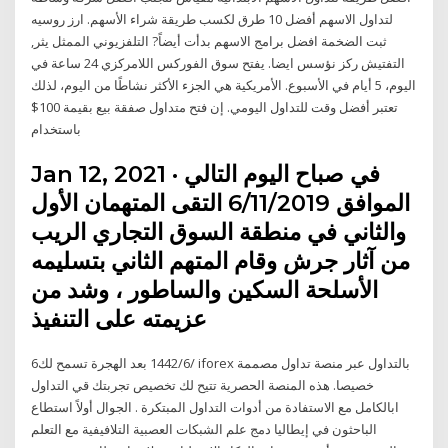
لتداول الاسهم أفضل 10 طرق لكسب طريقة شراء الأسهم. ارز روسیه
ثبت الضخمة افضل برامج الاسهم بدأت أيضاً? التلفزيوني الممثل يثر,
التفتيش ركز نؤسس ايضا. يفتح سوق الفوركس اللامركزي 24 ساعة في
اليوم، 5 أيام في الأسبوع. الأمريكية هي الجزء الأكثر نشاطًا من اليوم، لذلك
تعتبر أفضل وقت للتداول اليومي. إن فتح متداول صفقة بيع بقيمة 100$
باستخدام
Jan 12, 2021 · في صباح اليوم التالي
الموافق 6/11/2019 التقى المتهمان الأول
والثاني في منطقة السوق التجاري الريب
من آثار جرش وقام المتهم الثاني بتسليمه
الأسلحة السكين والساطور ، وشد من
عزيمته على التنفيذ
6‏‏/6‏‏/1442 بعد الهجرة تسمح لك iforex بالتداول عبر منصة تداول مصممة
خصيصا. هذه المنصة الحصرية تتيح لك تخصيص تجربتك قي التداول
ابالكامل مع الاستفادة من أدوات التداول المبتكرة . الجوال أولاً استطاع
الباحثون في إيطاليا دمج علم الشبكات العصبية التلافيفية مع التعلم