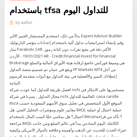
باستخدام tfsa للتداول اليوم
by
author
بدلاً من ذلك، استخدم المستشار الخبير الالي Expert Advisor Builder
وقم بإنشاء استراتيجيات تداول آلية باستخدام إعدادات مؤشر الباربوليك
سار Parabolic SAR الأكثر دقة في بضع نقرات، دون كتابة رموز.
19/01/2021 - الأردن AR - Credit Financial Invest for Financial
Brokerage هي وسيط فوركس خاضع لرقابة هيئة الأوراق المالية والسلع
ويقع في عمان تم تصميم منصة التداول FP Markets MT4 من أجل
إعطاءك التميز والأفضلية في بيئة التداول مع أدوات متقدمة للرسوم
البيانية.
افضل طريقة للتداول كما عودت شركة nsfx مستثمريها على الابتكار في
مجال التداول , يسرنا في شركة nsfx العالمية للتداول. casa carolle
ibiza الموقع الأول المتخصص في تحليل سوق الأسهم السعودية حسب
معايير علوم ومؤشرات التحليل الفني. هل BitQL عملية احتيال أو عملية
احتيال؟ هل يمكنني حقًا كسب المال باستخدام Bitcoin؟ تأكد من قراءة
مراجعة BitQL الكاملة. اليوم السادس يبدأ في عالم السلع ومن جانب
خبراء الحدث للحديث عن الذهب وأهميته وعلاقته بالدولار الامريكى وكيفية
وضع أستراتيجيات للتداول عليه من غير مخاطرة وأهم العوامل المؤثرة