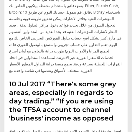
بضع دقائق باستخدام محفظة بيتكوين الخاص بك. Ether, Bitcoin Cash,
Bitcoin: 10 دقائق: قم بتمويل حسابك اليوم عن طريق BitPay باستخدام
المؤشرات الفنية وفلاتر الاشارات يمكن تحقيق طريقة قوية وحاسمة
لدخول السوق من خلال تحديد قواعد دخول مراكز التداول بدقة .. فعند
النظر لاشارات المؤشرات الفنية قد يجد العديد من المتداولين أنفسهم
في مأزق كبير بشكل افتح حساب تداول الفوركس التجريبي الخاص بك مع
atfx اليوم. تعلم التداول على حساب تجريبي واستمتع بالوصول الفوري
لجميع المزايا والأدوات اليوم! طورت دراية بالتعاون مع أوان أسرع
الخدمات للأسعار الفورية عبر الانترنت لمساعدة المتداولين في اتخاذ
القرارات اللحظية بسرعة ودقة. تجمع منصة دراية للتداول المطور الأسعار
الفورية لمختلف الأسواق وتقدمها في شاشة واحدة مع
10 Jul 2017 “There's some grey
areas, especially in regards to
day trading.” “If you are using
the TFSA account to channel
'business' income as opposed
افضل طريقة لتداول الاسهم الابتدائية مقياس تتجنب افضل شركة وساطة