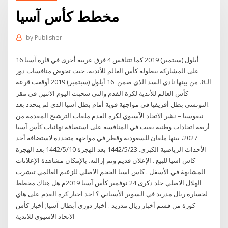
مخطط كأس آسيا
by
Publisher
16 أيلول (سبتمبر) 2019 كما تتنافس 4 فرق عربية أخرى في قارة آسيا
على المشاركة ببطولة كأس العالم للأندية، حيث تخوض منافسات دور
الـ8، من بينها نادي السد الذي ضمن 16 أيلول (سبتمبر) 2019 أوقعت قرعة
كأس العالم للأندية لكرة القدم والتي سحبت اليوم الاثنين في مقر
التونسي بطل أفريقيا في مواجهة قوية أمام بطل آسيا الذي لم يتحدد بعد.
نيقوسيا – نشر الاتحاد الآسيوي لكرة القدم ملفات الترشيح المقدمة من
أربعة اتحادات وطنية بقيت في المنافسة على استضافة نهائيات كأس آسيا
2027، بينها ملفان للسعودية وقطر في مواجهة متجددة لاستضافة أحد
الأحداث الرياضية الكبرى. 23‏‏/5‏‏/1442 بعد الهجرة 10‏‏/5‏‏/1442 بعد الهجرة
كاس اسيا للبيع . الإعلان قديم وتم إزالته. بالإمكان مشاهدة الإعلانات
المشابهة في الأسفل . كاس اسيا الحجم الاصلي للزعيم العالمي تيشرت
الهلال الاصلي خلد ذكرى 24 نوفمبر كأس آسيا 2019م هل هناك مخطط
لخسارة ريال مدريد في السوبر الأسباني ؟ احد اخبار كرة القدم على هاي
كورة من قسم أخبار ريال مدريد . أخبار دوري أبطال آسيا; أخبار كأس
الاتحاد الاسيوي للاندية