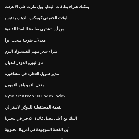
يمكنك شراء بطاقات الهدايا وول مارت على الانترنت
الوقت الحقيقي كومكس الذهب يقتبس
من أين تشتري صلصة الباستا الفضية
معدلات ضريبة سحب ايرا
شراء سعر سهم الفيسبوك اليوم
تاو اليورو الدولار كنديان
مدير تمويل التجارة في سنغافورة
معدل النمو ياهو التمويل
Nyse arca tech 100 index index
القيمة المستقبلية للدولار الاسترالي
البنك مع أعلى معدل فائدة الادخار في نيجيريا
أين الفضة الموجودة في أمريكا الجنوبية