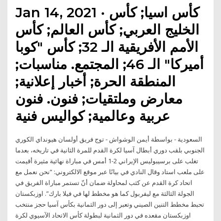
Jan 14, 2021 · كأس اسيا; كأس
الخليج العربي; كأس العالم; كأس
الأمم الأفريقية الـ 32; كأس "كوبا
أميركا" الـ 46; المجتمع. مناسبات;
المنطقة الحرة; أخبار إعلانية;
معارض وملتقيات; فنون. فنون
عربية وعالمية; كواليس فنية
السعودية - بواسطة أيمن الوشواش - توج فريق أولسان هيونداي الكوري
الجنوبي بلقب دوري أبطال آسيا لكرة القدم للمرة الثانية في تاريخه، بعدما
تغلب على برسيبوليس الإيراني 2-1 أمس في مباراة نهائية مثيرة أقيمت
على ملعب استاد وقال النادي في بيانًا عبر موقع الالكتروني: “نحن نعمل مع
اتحاد كرة القدم عن كثب لمحاولة ضمان أنّ تستمر مباراة الفريق في
الجولة الثالثة مع ليفربول كما هو مخطط لها في فيلا بارك”. اوزبكستان
تحبط مخطط التنين الصيني وتعبر إلى دور الثمانية بكأس آسيا حجز منتخب
اوزبكستان مقعده في دور الثمانية لبطولة كأس الاتحاد الآسيوي لكرة