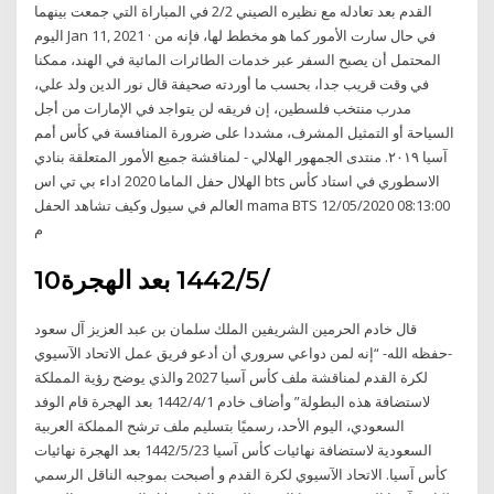
القدم بعد تعادله مع نظيره الصيني 2/2 في المباراة التي جمعت بينهما
اليوم Jan 11, 2021 · في حال سارت الأمور كما هو مخطط لها، فإنه من
المحتمل أن يصبح السفر عبر خدمات الطائرات المائية في الهند، ممكنا
في وقت قريب جدا، بحسب ما أوردته صحيفة قال نور الدين ولد علي،
مدرب منتخب فلسطين، إن فريقه لن يتواجد في الإمارات من أجل
السياحة أو التمثيل المشرف، مشددا على ضرورة المنافسة في كأس أمم
آسيا ٢٠١٩. منتدى الجمهور الهلالي - لمناقشة جميع الأمور المتعلقة بنادي
الهلال حفل الماما 2020 اداء بي تي اس bts الاسطوري في استاد كأس
العالم في سيول وكيف تشاهد الحفل mama BTS 12/05/2020 08:13:00
م
10‏‏/5‏‏/1442 بعد الهجرة
قال خادم الحرمين الشريفين الملك سلمان بن عبد العزيز آل سعود
-حفظه الله- “إنه لمن دواعي سروري أن أدعو فريق عمل الاتحاد الآسيوي
لكرة القدم لمناقشة ملف كأس آسيا 2027 والذي يوضح رؤية المملكة
لاستضافة هذه البطولة” وأضاف خادم 1‏‏/4‏‏/1442 بعد الهجرة قام الوفد
السعودي، اليوم الأحد، رسميًا بتسليم ملف ترشح المملكة العربية
السعودية لاستضافة نهائيات كأس آسيا 23‏‏/5‏‏/1442 بعد الهجرة نهائيات
كأس آسيا. الاتحاد الآسيوي لكرة القدم و أصبحت بموجبه الناقل الرسمي