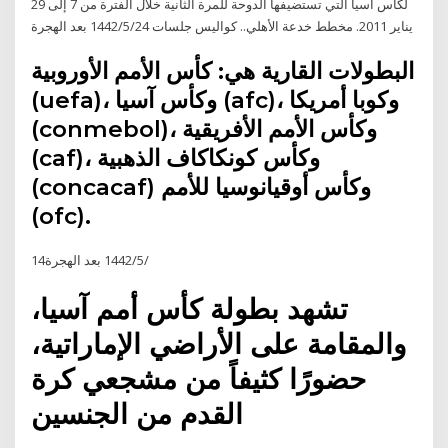
لكاس آسيا التي تستضيفها الدوحة للمرة الثانية خلال الفترة من 7 إلى 29
يناير 2011. مخطط خدعة الأهلي.. كواليس جلسات 24‏‏/5‏‏/1442 بعد الهجرة
البطولات القارية هي: كأس الأمم الأوروبية
(uefa)، وكأس آسيا (afc)، وكوبا أمريكا
(conmebol)، وكأس الأمم الأفريقية
(caf)، وكأس كونكاكاف الذهبية
(concacaf) وكأس أوقيانوسيا للأمم
(ofc).
14‏‏/5‏‏/1442 بعد الهجرة
تشهد بطولة كأس أمم آسيا،
والمقامة على الأراضي الإماراتية،
حضورًا كثيفاً من مشجعي كرة
القدم من الجنسين