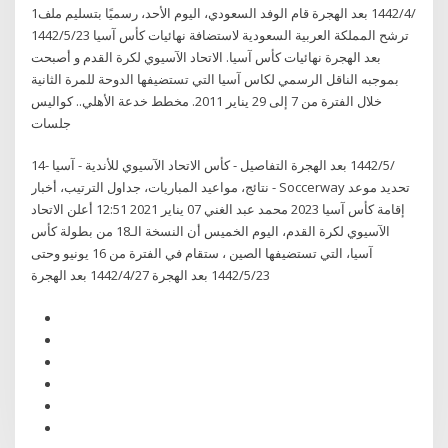
1‏‏/4‏‏/1442 بعد الهجرة قام الوفد السعودي، اليوم الأحد، رسميًا بتسليم ملف
ترشح المملكة العربية السعودية لاستضافة نهائيات كأس آسيا 23‏‏/5‏‏/1442
بعد الهجرة نهائيات كأس آسيا. الاتحاد الآسيوي لكرة القدم و أصبحت
بموجبه الناقل الرسمي لكاس آسيا التي تستضيفها الدوحة للمرة الثانية
خلال الفترة من 7 إلى 29 يناير 2011. مخطط خدعة الأهلي.. كواليس
جلسات
14‏‏/5‏‏/1442 بعد الهجرة التفاصيل - كأس الاتحاد الآسيوي للأندية - آسيا -
نتائج، مواعيد المباريات، جداول الترتيب، أخبار - Soccerway تحديد موعد
إقامة كأس آسيا 2023 محمد عبد الغني 07 يناير 2021 12:51 أعلن الاتحاد
الآسيوي لكرة القدم، اليوم الخميس أن النسخة الـ18 من بطولة كأس
آسيا، التي تستضيفها الصين ، ستقام في الفترة من 16 يونيو وحتى
23‏‏/5‏‏/1442 بعد الهجرة 27‏‏/4‏‏/1442 بعد الهجرة