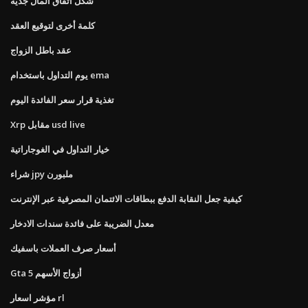
شكل اتفاق المال جدية
كلمة أخرى لتوقيع العقد
عقد باطل الزواج
يوم التداول باستخدام ema
تغذية قرار سعر الفائدة اليوم
Xrp مقابل usd live
خيار التداول في الغوجاراتية
شراء jpy ملبورن
كيفية جعل النقابة الدفع ببطاقات الائتمان المصرفية عبر الإنترنت
معدل الضريبة على فائدة سندات الادخار
أسعار صرف العملات باسفيك
Gta 5 أزواج الأسهم
مؤشر اسعار rl