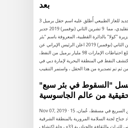
بعد
3 شباط (فبراير) 2020 أعلنت الإمارات عن اكتشاف حقل جديد للغاز الطبيعي أُطلق عليه اسم حقل برميل
من النفط الخام و58 تريليون قدم مكعبة قياسية من الغاز التقليدي، مما 9 تشرين الثاني (نوفمبر) 2019 جدير
ة "كولا" بالدائرة القطبية، المعروفة باسم "بئر
كولا العميق".وبنى المهندسون (السوفييت) " 10 تشرين الثاني (نوفمبر) 2019 اعلن الرئيس الإيراني عن
اكتشاف حقل نفطي عملاق تصل احتياطاته إلى أكثر من تبلغ احتياطات الإمارات 98 مليار برميل من النفط،
 من 24 شباط (فبراير) 2015 – دبي : اكتشف النفط في المنطقة البحرية لإمارة دبي في
سل "السقوط في بئر سبع"
Nov 07, 2019 · السيارات تمر بمحاذاة بئر نفط قديمة بالقرب من الطريق السريع في مسقط، عُمان، 15
 أعاد جناح لجنة السلامة المرورية بالمنطقة الشرقية
التابعة لشركة «أرامكو» المشارك في المهرجان الوطني للتراث والثقافة «الجنادرية 33» رحلة اكتشاف