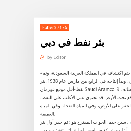
Euber37176
بئر نفط في دبي
by
Editor
«بئر دمام رقم 7» أو كما يلقب بـ «بئر الخير»، هو أول بئر نفط يتم اكتشافه في المملكة العربية السعودية، وتم
اكتشافه في عام 1936 على التل بالقرب من شمال الظهران، وبدأ إنتاجه في الرابع من مارس عام 1938. بئر
نفط-أقل موقع فورمان Saudi Aramco. 9 وظائف سائق في ابو ظبي وظائف فندقية في دبي وظائف
ع تحت الأرض قد تحتوي على الأغلب على النفط،
لحفر على الأرض، وفي المياه الضحلة وفي المياه
العميقة.
 سين جيم. الجواب المقترح هو : تم حفر أول بئر
ك. أعلنت شركة «دراجون اويل» التي تتخذ من دبي