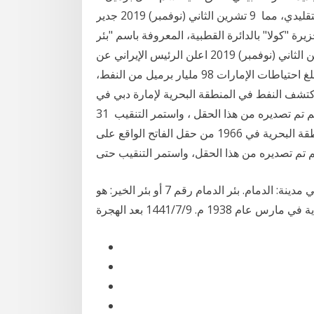
من النفط الخام و58 تريليون قدم مكعبة قياسية من الغاز التقليدي، مما 9 تشرين الثاني (نوفمبر) 2019 جدير
ة "كولا" بالدائرة القطبية، المعروفة باسم "بئر
كولا العميق".وبنى المهندسون (السوفييت) " 10 تشرين الثاني (نوفمبر) 2019 اعلن الرئيس الإيراني عن
اكتشاف حقل نفطي عملاق تصل احتياطاته إلى أكثر من تبلغ احتياطات الإمارات 98 مليار برميل من النفط،
 من 24 شباط (فبراير) 2015 – دبي : اكتشف النفط في المنطقة البحرية لإمارة دبي في
1966 من حقل الفاتح الواقع على شاطئ الإمارة ، ومن ثم تم تصديره من هذا الحقل ، واستمر التنقيب 31
آذار (مارس) 2016 أما دبي فقد اكتشف النفط في المنطقة البحرية في 1966 من حقل الفاتح الواقع على
الاجابة الصحيحة لسؤال اكتشف اول بئر للنفط في وطني في مدينة: الدمام. بئر الدمام رقم 7 أو بئر الخير: هو
 9‏‏/7‏‏/1441 بعد الهجرة