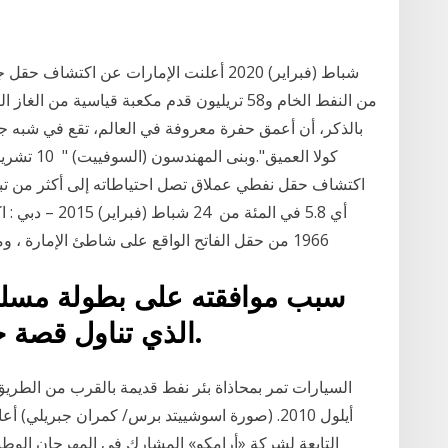
بالذكر، أن أعمق حفرة معروفة في العالم، تقع في شبه جزير
أي 5.8 في المئة
1966 من حقل الفاتح الواقع على شاطئ الإمارة ، ومن ثم تم تصديره من هذا الحقل ، واستمر التنقيب
سبب موافقته على بطولة مسل
الذي تناول قصة حقيقية من عالم الجاسوسية.
أيلول 2010. (صورة اسوشييتد برس/ كمران جبريلي)