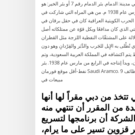
الاجابة الصحيحة لسؤال اكتشف اول بئر للنفط في وطني في مدينة: الدمام. بئر الدمام رقم 7 أو بئر الخير: هو
أول بئر نفط اكتشف في المملكة العربية السعودية في مارس عام 1938 م. من هي المراه التي شاركت في
ء الحرب الكويتية العراقية كان في حقل برقان في
 الذي كان مدافعًا وبكل قوّة عن ممتلكاته أصل
الة على المشتقّات النفطية اللزجة مثل القطران
طْلى به الإِبل للجَرب والدَّبَر والقِرْدانِ وهو دون
ول بئر نفط يتم اكتشافه في المملكة العربية السعودية، وتم
اكتشافه في عام 1936 على التل بالقرب من شمال الظهران، وبدأ إنتاجه في الرابع من مارس عام 1938. بئر
نفط-أقل موقع فورمان Saudi Aramco. 9 وظائف سائق في ابو ظبي وظائف فندقية في دبي وظائف
مبيعات في
تخذ من دبي مقراً لها أنها
دة من المقرر أن تنتهي منه
لشركة أن برنامجها لتسريع
قزوين تسير على ما يرام،