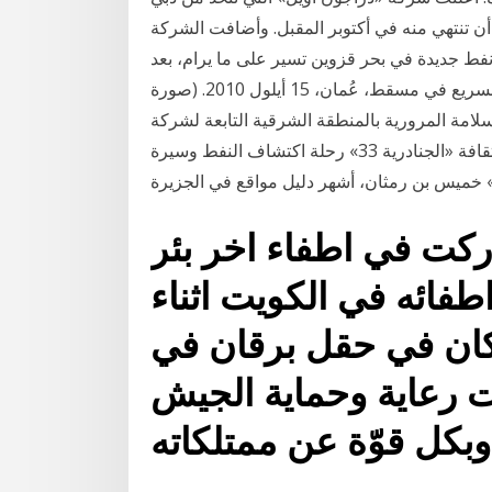
ر أن تنتهي منه في أكتوبر المقبل. وأضافت الشركة
دة في بحر قزوين تسير على ما يرام، بعد Nov 07, 2019 ·
السيارات تمر بمحاذاة بئر نفط قديمة بالقرب من الطريق السريع في مسقط، عُمان، 15 أيلول 2010. (صورة
لامة المرورية بالمنطقة الشرقية التابعة لشركة
«أرامكو» المشارك في المهرجان الوطني للتراث والثقافة «الجنادرية 33» رحلة اكتشاف النفط وسيرة
 خميس بن رمثان، أشهر دليل مواقع في الجزيرة
ركت في اطفاء اخر بئر
اطفائه في الكويت اثناء
 كان في حقل برقان في
 رعاية وحماية الجيش
وبكل قوّة عن ممتلكاته