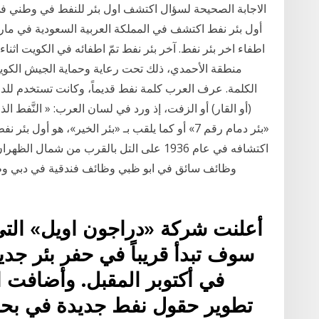
اطفاء اخر بئر نفط. آخر بئر نفط تمّ اطفائه في الكويت اثنا
منطقة الأحمدي، ذلك تحت رعاية وحماية الجيش الكويتي
الكلمة. عرف العرب كلمة نفط قديماً، وكانت تستخدم للدل
(أو القار) أو الزفت، إذ ورد في لسان العرب: « النَّفط الذي تُ
«بئر دمام رقم 7» أو كما يلقب بـ «بئر الخير»، هو أ
أعلنت شركة «دراجون اويل» التي ت
سوف تبدأ قريباً في حفر بئر جدي
في أكتوبر المقبل. وأضافت ا
تطوير حقول نفط جديدة في بحر 