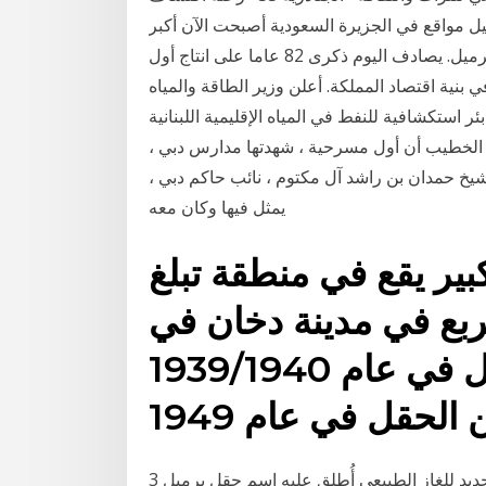
 مواقع في الجزيرة السعودية أصبحت الآن أكبر
مصدر للنفط الخام في العالم بمتوسط يومي 7.3 مليون برميل. يصادف اليوم ذكرى 82 عاما على انتاج أول
بنية اقتصاد المملكة. أعلن وزير الطاقة والمياه
 بئر استكشافية للنفط في المياه الإقليمية اللبنانية
ي الخطيب أن أول مسرحية ، شهدتها مدارس دبي ،
 كان سمو الشيخ حمدان بن راشد آل مكتوم ، نائب حاكم دبي ،
يمثل فيها وكان معه
ر يقع في منطقة تبلغ
قريباً 80 كم مربع في مدينة دخان في
قطر.حُفر أول بئر في الحقل في عام 1939/1940
3 شباط (فبراير) 2020 أعلنت الإمارات عن اكتشاف حقل جديد للغاز الطبيعي أُطلق عليه اسم حقل برميل