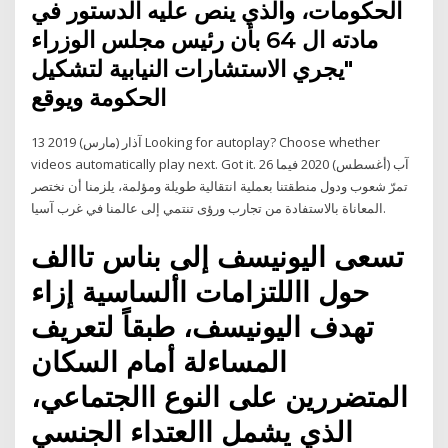
الحكومات، والذي ينص عليه الدستور في
مادته ال 64 بأن رئيس مجلس الوزراء
"يجري الاستشارات النيابية لتشكيل
الحكومة ويوقع
13 آذار (مارس) 2019 Looking for autoplay? Choose whether
videos automatically play next. Got it. 26 آب (أغسطس) 2020 فيما
تمرّ شعوب ودول منطقتنا بعملية انتقالية طويلة ومؤلمة، يلزمنا أن نختصر
المعاناة بالاستفادة من تجارب ورؤى تنتمي إلى عالمنا في غرب آسيا.
تسعى الیونیسف إلى بناس تاالف
حول االلتزامات األساسیة إزاء
تهدف الیونیسف، طبقاً لتعريف
المساءلة أمام السكان
المتضررين على النوع االجتماعي،
الذي يشمل االعتداء الجنسي