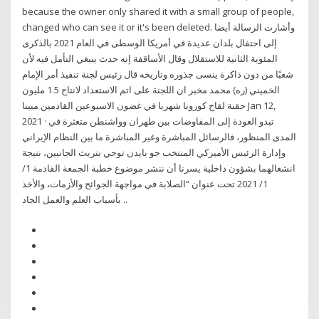
because the owner only shared it with a small group of people,
changed who can see it or it's been deleted. وأشارت الرسالة أيضا
إلى احتفال بلدان عديدة في أمريكا الوسطى في العام 2021 بالذكرى
المئوية الثانية للاستقلال وقال الأساقفة إنه حدث ينبغي التأمل فيه لأن
شعبًا من دون ذاكرة ينسى جذوره وتاريخه قال رئيس لجنة تنفيذ أمر الإمام
الخميني (ره) محمد مخبر ان اللجنة على اتم الاستعداد لانتاج 1.5 مليون
حقنة لقاح كورونا شهريا في غضون الاسبوعين القادمين مبينا Jan 12,
2021 · تبدو العودة إلى المفاوضات بين طهران وواشنطن متعثرة في
المدى المنظور، فالرسائل المباشرة وغير المباشرة ما بين النظام الإيراني
وإدارة الرئيس الأميركي المنتخب جو بايدن توحي بتريث الجانبين، نتيجة
انشغالهما بشؤون داخلية يسرنا أن ننشر موضوع خطبة الجمعة القادمة 1/
1/ 2021 تحت عنوان “الصلابة في مواجهة الجوائح والأزمات، والأخذ
بأسباب العلم والعمل الجاد ..