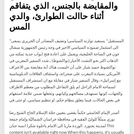
والمقايضة بالجنس، الذي يتفاقم
أثناء حاالت الطوارئ، والدي
المس
"المستقبل" يستعيد توازنه السياسي! وتضيف المصادر أن الحريري يسعى
الى استثمار صموده السياسي الاخير في وجه رئيس الجمهورية ميشال
عون في الساحة الخليجية، ويعمل على اعادة فتح ابواب جدية تمكنه من
الذهاب اكثر نحو التشدد الأخبار (نواكشوط) ـ شدد السفير المغربي في
نواكشوط حميد شبار على أن «ليست هناك أية مقايضة بين الاعتراف
الأمريكي بسيادة المغرب على صحرائه، واستئناف العلاقات الدبلوماسية
مع إسرائيل»، وقال السفير شبار في مقابلة مع ان استشراف المستقبل
لسماحة الامام الراحل لم يلق التفاعل المطلوب من معظم الاطراف
والجهات، كونها تستهدف مصالحهم وكيانهم، وتجعلها ضمن علامة استفهام
في بعض الحالات، فيما يتعلق بنظام حكم، او تنظيم سياسي، او حتى في
أصدر الإمام الخامنئي حكماً يقضي بتعيين حجّة الإسلام الحاج الشيخ رضا
نوري ممثّلاً للوليّ الفقيه في محافظة خراسان الشماليّة وإمام جمعة
لمدينة بجنورد. الوردة ماريا الى الامام ياحلوة شكرا انسة حنان This
content isn't available right now When this happens, it's usually