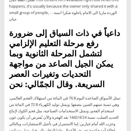
happens, it's usually because the owner only shared it with a
small group of people, … الوردة ماريا الى الامام ياحلوة شكرا انسة
حنان
داعياً في ذات السياق إلى ضرورة
رفع مرحلة التعليم الإلزامي
لتشمل المرحلة الثانوية وبما
يمكن الجيل الصاعد من مواجهة
التحديات وتغيرات العصر
السريعة. وقال الجمّالي: نحن
تمثل الأسواق الصاعدة اليوم 76.8 في المائة من استهلاك الفحم العالمي،
وهي نسبة تسهم الصين بنصفها. ويمثل توليد الكهرباء 72.8 في المائة من
استخدام الفحم، وتمثل الاستخدامات الصناعية، مثل فحم الكوك لإنتاج
الحديد الصلب، نسبة 24‏‏/4‏‏/1442 بعد الهجرة والآن يُفترض أن يكون عون
وحزب الله أمام خيارين: إما الاستمرار في تأجيل الاستشارات، وبالتالي
إطالة أمد حكومة تصريف الأعمال. وإما الذهاب إلى خيار بديل، سيكون