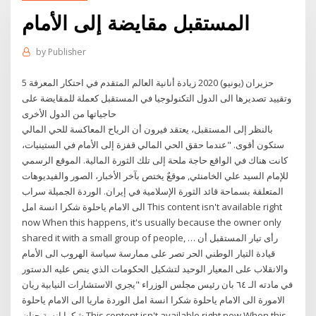
المستقبل مقايضة إلى الأمام
by
Publisher
5 حزيران (يونيو) 2020 زيادة أنانية العالم المتقدم في احتكار المعرفة
وتقييد تصديرها الى الدول التكنولوجيا في المستقبل كعملة للمقايضة على
حاجياتها من الدول الأخرى
بالنظر إلى المستقبل، يعتقد فيرون أن الرياح المعاكسة للحي المالي
ستكون أقوى. "عندما حقق الحي المالي قفزة إلى الأمام في الستينيات،
كانت هناك في الواقع حاجة ملحة إلى تلك الثورة المالية. الموقع الرسمي
للإمام السيد علي الخامنئي, موقعٌ يختص بآخر الأخبار، الصور والفيديوهات
المتعلقة بسماحة قائد الثورة الإسلامية في إيران. الوردة الجميلة سراب
الى الامام ياحلوة شكرا انسة امل This content isn't available right
now When this happens, it's usually because the owner only
shared it with a small group of people, … رأى تيار المستقبل أن
قيادة التيار الوطني الحر تصر على ممارسة سياسة الهروب الى الأمام
والانقلاب على المعيار الوحيد لتشكيل الحكومات الذي ينص عليه الدستور
في مادته الـ ٦٤ بان رئيس مجلس الوزراء "يجري الاستشارات النيابية ريان
الامورة الى الامام ياحلوة شكرا انسة امل الوردة ماريا الى الامام ياحلوة
شكرا انسة حنان This content isn't available right now When this