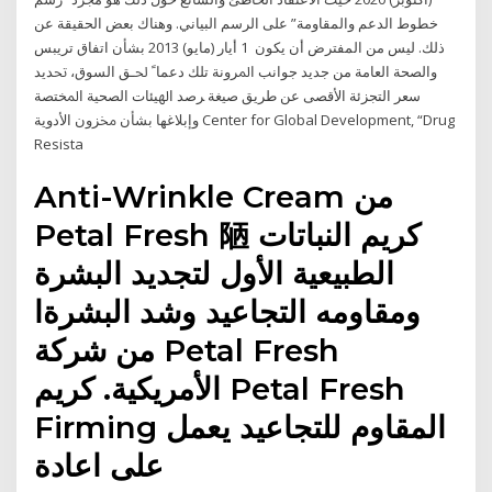
خطوط الدعم والمقاومة” على الرسم البياني. وهناك بعض الحقيقة عن
ذلك. ليس من المفترض أن يكون 1 أيار (مايو) 2013 ﺑﺸﺄﻥ ﺍﺗﻔﺎﻕ ﺗﺮﻳﺒﺲ
ﻭﺍﻟﺼﺤﺔ ﺍﻟﻌﺎﻣﺔ ﻣﻦ ﺟﺪﻳﺪ ﺟﻮﺍﻧﺐ ﺍﳌﺮﻭﻧﺔ ﺗﻠﻚ ﺩﻋﻤﺎﹰ ﳊـﻖ ﺍﻟﺴﻮﻕ، ﲢﺪﻳﺪ
ﺳﻌﺮ ﺍﻟﺘﺠﺰﺋﺔ ﺍﻷﻗﺼﻰ ﻋﻦ ﻃﺮﻳﻖ ﺻﻴﻐﺔ ﺮﺻﺪ ﺍﳍﻴﺌﺎﺕ ﺍﻟﺼﺤﻴﺔ ﺍﳌﺨﺘﺼﺔ
ﻭﺇﺑﻼﻏﻬﺎ ﺑﺸﺄﻥ ﳐﺰﻭﻥ ﺍﻷﺩﻭﻳﺔ Center for Global Development, “Drug
Resista
Anti-Wrinkle Cream من
Petal Fresh 陋 كريم النباتات
الطبيعية الأول لتجديد البشرة
ومقاومه التجاعيد وشد البشرةا
من شركة Petal Fresh
الأمريكية. كريم Petal Fresh
Firming المقاوم للتجاعيد يعمل
على اعادة