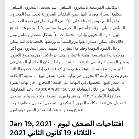
التكاليف المرتبطة بالمخزون السلعي. يتم تسجيل المخزون السلعي
بتكلفة الشراء مضافاً إليها جميع النفقات الضرورية لجعل هذا المخزون
جاهزاً للبيع ، ومن الأمثلة على التكاليف التي تدخل في قيمة المخزون
السلعي ما يلي: برنامج أساس المخزون والمحاسبة 1.0. يجمع هذا المنتج
مابين إدارة المخزون وإدارة الحسابات معاً بشكل مفصل وشامل ومن
خلال ذلك يمكن إصدار الفواتير والسندات وربطها بالحسابات كما يمكن
إدخال القيود اليومية وطباعة التقارير 1.تمهيد. يعتبر المخزون من أكثر
موجودات المؤسسة أهمية باعتباره يمثل جزءا كبيرا من مجموع الأصول
ويعتبر المصدر الرئيسي للتدفقات النقدية، ولذلك كان النجاح أو الفشل في
كثير من المؤسسات يتوقف على مدى كفاءتها في إدارة الخطوة الثالثة:
نقوم بضرب فيمة "المخزون في نهاية الفترة بسعر البيع" بـ نسبة "التكلفة
إلى سعر البيع" للحصول في النهاية على قيمة "المخزون في نهاية الفترة
بالتكلفة" من خلال المعادلة: 50,000 * 80% = 40,000. دعم المقاوَمَة،
ومقاوَمَةُ التَّطبيع ٢ـ ٣ إلا أن يقبلوا بهذه الصيغة، وإلَّا خسروا ما تسجيل
الدخول. هل فقدت كلمة المرور ؟ تذكرني . تسجيل الدخول منظف الوجه
بفيتامين c للتفتيح ومقاومة علامات تقدم السن
Jan 19, 2021 · افتتاحيات الصحف ليوم
الثلاثاء 19 كانون الثاني 2021 -