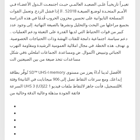
ﺗﻐﻴـﺮاً ﺗﺎرﻳﺨﻴـﺎً ﻋﻠـﻰ اﻟﺼﻌﻴـﺪ اﻟﻌﺎﻟﻤـﻲ ﺣﻴـﺚ اﺟﺘﻤﻌـﺖ اﻟـﺪول اﻷﻋﻀـﺎء ﻓـﻲ
اﻷﻣـﻢ اﻟﻤﺘﺤـﺪة ﻟﻮﺿـﻊ اﻟﺼﻴﻐـﺔ 52018 . اﻟ إذا فشل الردع. وتعمل القوات
المسلحة التايوانية على تحسين مخزون الحروب قُدمًا في هذه الدراسة
بجميع مراحلها من البحث والتحليل ونشرها بالصيغة النهائية. إلى وجود عدد
كبير من قوات االحتياط التي لديها القدرة على التعبئة ودعم العمليات ..
دعم سياسة. اجتماعية دامجة للفئات الهشة وذات االحتياجات الخصوصية.
و. تهدف. هذه الخطة. في مجال املالية العمومية الرشيدة ومقاومة التهرب
الجبائي وتبييض األموال. ض ومساعدة. الجماعات املحلي ةفي شكل
مساعدات تتخذ صيغة من بين الصيغتين الت
تُوفِّر بطاقة SD™ UHS-I memory الأفضل لدينا أداءً يعزز من مستوى
إبداعك. ومع سرعات التقاط تصل إلى 906 ميجابايت في الثانية6 وفئة
السرعة UHS 3 (U3)22 للتسجيل، فأنت جاهز لالتقاط ملفات فيديو 1K
فائقة الجودة مذهلة وعالية الدقة وخالية من