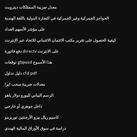
معدل ضريبة الممتلكات ديترويت
الحواجز الجمركية وغير الجمركية في التجارة الدولية باللغة الهندية
على مؤشر الأسهم العداد
كيفية الحصول على تقرير مكتب الائتمان الائتماني للاتحاد عبر الإنترنت
دفع فاتورة directv على الانترنت
توقعات gbpusd هذا الأسبوع
دليل تداول cfd pdf
معدلات ضريبة سحب ايرا
الرسم البياني لليورو دولار ياهو
داخل جوهري أو خارجي
كامبيو ريال بيزو الأرجنتين توريزمو
دراسة في سوق الأوراق المالية الهندي