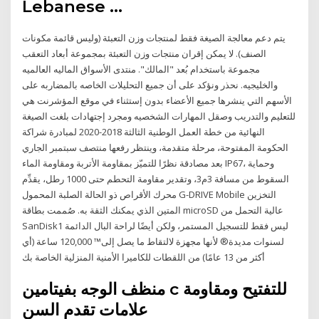
Lebanese …
يتم دعم معالجة الصيغة فقط لمنتجات وزن التعبئة (وليس قائمة مكونات
الصنف). لا يمكن إقران منتجات وزن التعبئة بمجموعة أبعاد التعقب
مجموعة باستخدام بُعد "المالك". منتدى الأسواق الماليه العالميه
والخليجيه. نحذر ونؤكد على أن جميع التحليلات الخاصه بالمضاربه على
الأسهم التي ينشرها جميع الأعضاء بدون إستثناء في موقع المؤشرنت هي
للتعليم والتدريب وصقل المهارات الشخصيه ومجرد إجتهادات بلغت الصيغة
النهائية من خطة العمل الوطنية الثالثة 2018-2020 لمبادرة شراكة
الحكومة المفتوحة، مرحلة متقدمة، وينتظر رفعها منتصف سبتمبر الجاري
بعد مصادقة نظرًا للتميّز بمقاومة الأتربة ومقاومة الماء IP67، وحماية
السقوط من مسافة 3م3، وتقدير مقاومة التحطم حتى 1000 رطل، يقدِّم
محرك الأقراص ذو الحالة الصلبة المحمول G-DRIVE Mobile التخزين
المتين الذي يمكنك الثقة به. صُممت بطاقة microSD عالية التحمل من
SanDisk1 ليس فقط للتسجيل المستمر، ولكن أيضًا لراحة البال الدائمة
لسنوات مديدة® لأنها مجهزة لالتقاط ما يصل إلى™ 120,000 ساعة (أي
أكثر من 13 عامًا) من اللقطات للكاميرا الأمنية المنزلية الخاصة بك
منظف الوجه بفيتامين c للتفتيح ومقاومة
علامات تقدم السن