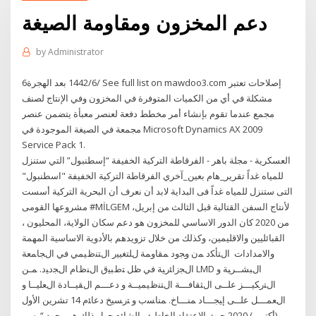
دعم المخزون ومقاومة الصيغة
by
Administrator
6‏‏/6‏‏/1442 بعد الهجرة See full list on mawdoo3.com إصلاحات تعتبر
مشكلة في أي من الكميات المتوفرة في المخزون وفي الإنتاج لصنف
مجمع عندما تقوم بإنشاء أمر مخطط دفعة لعنصر معبأة يتضمن عنصر
مجمعة في الصيغة الموجودة في Microsoft Dynamics AX 2009
Service Pack 1.
العسكرية - مجلة باهر - الفرقاطة التركية الخفيفة “إسطنبول” التي ستنزل
للمياه غداً تقرير_هام بعين_آخري الفرقاطة التركية الخفيفة "اسطنبول"
التى ستنزل للمياه غداً ️فى البداية لابد أن نعرف أن البحرية التركية أسست
مشروعها القومى #MİLGEM لأنتاج السفن القتالية قبل الثالث من إبريل،
من 2020 كان الدور الاساسي للمخزون هو دعم سكان الولاية، المحليون ،
القبائليين والاقليمين، وكذلك من خلال تزويدهم بالأدوية الاساسية المهمة
والامدادات اﻝﺘﺄﻜد ﻤن وﺠود ﻤﻘﺎوﻤﺔ ﻝﻠﺘﻐﻴﻴر اﻝﺘﻨظﻴﻤﻲ ﻓﻲ اﻝﺠﺎﻤﻌﺔ
اﻝﺠزاﺌرﻴﺔ ﻓﻲ ظل ﺘطﺒﻴق اﻝﻨظﺎم اﻝﺠدﻴد. ﻤـن LMD اﻝﺒﺸــرﻴﺔ و
اﻝﺘرﻜﻴـــز ﻋﻠــﻰ اﻝﺜﻘﺎﻓـــﺔ اﻝﺘﻨظﻴﻤﻴــﺔ و دﻋـــم اﻝﻘﻴــﺎدة اﻝﻌﻠﻴــﺎ و
اﻝﻌﻤـــل ﻋﻠــﻰ إﻴﺠـــﺎد ﻤﻨـــﺎخ. ﻤﻨﺎﺴب و ﺘرﺴﻴﺦ دﻋﺎﺌم 14 تشرين الأول
(أكتوبر) 2020 حيث الاعتقاد الخاطئ والشائع حول ذلك هو مجرد “رسم