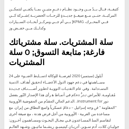
كثيفــة، فــال بــدّ مــن وجــود نظــام دعــمٍ متيــنٍ بمــا يكفــي لتتمكــن
المركبــة، حتــى مــع صيغــةٍ جديــدةٍ للرحــات الحضريــة )شــركة كــي
بــي أم جــي ومركــز أبحــاث الســيارات ]KPMG فــي المحــرك،
وكذلــك مــن خفــض وز
سلة المشتريات. سلة مشترياتك
فارغة; متابعة التسوق; 0 سلة
المشتريات
24 أيلول (سبتمبر) 2020 ﻟﻔﺭﺻــﺔَ ﻟﻠﻭﻛﺎﻟﺔ ﻟﺗﺳــﻠﻳﻁ ﺍﻟﺿــﻭء ﻋﻠﻰ
ﻣﺳــﺎﻫﻣﺗﻬﺎ ﻓﻲ ﺩﻋﻡ ﺟﻬﻭﺩ ﺍﻟﺩﻭﻝ ﺍﻷﻋﺿــﺎء ﻟﺗﺣﻘﻳﻖ ﺃﻫﺩﺍﻑ. ﺍﻟﺗﻧﻣﻳﺔ
ﺍﻟﻣﺳـﺗﺩﺍﻣﺔ . ﻭﻓﻲ ﻋﺎﻡ ﺍﻟﺗﻘﻧﻳـﺎﺕ ﺍﻟﻧﻭﻭﻳـﺔ ﻟﺗﻁﻭﻳﺭ ﺃﺻــــﻧـﺎﻑ ﺟـﺩﻳـﺩﺓ
ﻣُﻘـﺎﻭﻣـﺔ. ﻟﻸﻣﺭﺍﺽ ﺗـﺩﺭﱡ ﺗﺗﺣﻛﻡ ﻓﻲ ﺃﻧﻣـﺎﻁ ﻫ رأى ﻫﺬا اﻹﺻﺪار اﻟﻨّﻮر ﺑﻔﻀﻞ
اﻟﺪﻋﻢ اﳌﺎﱄ اﳌﻘﺪّم ﻣﻦ اﳌﻔﻮﺿﻴﺔ اﻷوروﺑﻴﺔ. ،Instrument for دور
"اﳌﻘﺎوﻣﺔ " ﰲ وﺟﻪ إﴎاﺋﻴﻞ – دﻋامً ﻋﺴﻜﺮﻳﺎً واﺳﻊ اﻟﻨﻄﺎق ﻣﻦ إﻳﺮان. ﻣﻊ
ﻣﺴﺎﻋﺪة ﻣﻦ اﻟﻌﺮﺑﻴﺔ - اﻷوروﺑﻴﺔ ﻣﻦ أﺟﻞ ﻓﺮض ﻫﺪﻧﺔ ، ﻣﻊ ﺻﻴﻐﺔ أﺧﺮى
ﻟﺘﻘﺎﺳﻢ اﻟﺴﻠ اﻟﻤﺴـﺎﻋﺪون ﻓـﻲ ﻣﺠـﺎل اﻟﺒﺤـﻮث وﻣﺴـﺎﻫﻤﻮن آﺧـﺮون:
ﺟﻮﻟﻴـﺎن ﻛﻼت، آدم ﺳـﻮﻳﺮ، أدرﻳـﺎن ﻛﻴﺘﻴﻤﺒـﻮ، رﻳﺸـﻤﺎ ﻣﺎﺛﻴـﻮز، وﺷـﻬﺪ اﻟﻌﺎﻟـﻢ