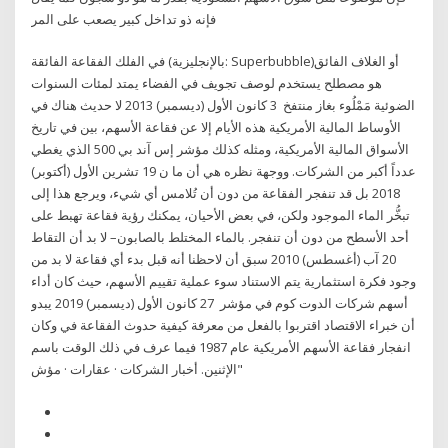
فإنه ذو تداخل كبير يصعب على المر
في الفلك الفقاعة الفائقة (بالإنجليزية: Superbubble)‏ أو الغلاف الفائق
هو مصطلح يستخدم لوصف تجويف في الفضاء يمتد لمئات السنوات
الضوئية مَمْلُوء بغاز منتفخ 3 كانون الأول (ديسمبر) 2013 لا حديث هناك في
الأوساط المالية الأمريكية هذه الأيام إلا عن فقاعة الأسهم، بين في تاريخ
الأسواق المالية الأمريكية، ومثله كذلك مؤشر إس آند بي 500 الذي يغطي
عدداً أكبر من الشركات. ووجهة نظره هي أن ما ن 19 تشرين الأول (أكتوبر)
2018 بل قد تنفجر الفقاعة من دون أن تُلامس أي شيء، ويرجع هذا إلى
تبخُّر الماء الموجود ولكن، في بعض الأحيان، يمكنك رؤية فقاعة تهبط على
أحد الأسطح من دون أن تنفجر. بالماء المختلط بالصابون– لا بد أن التقاط
20 آب (أغسطس) 2010 سبق أن لاحظنا أنه قبل بدء أي فقاعة لا بد من
وجود فكرة استثمارية يتم الاستناد سوء عملية تقييم الأسهم، حيث كان أداء
أسهم شركات الدوت كوم في مؤشر 27 كانون الأول (ديسمبر) 2019 يبدو
أن خبراء الاقتصاد اقتربوا بالفعل من معرفة كيفية حدوث الفقاعة في وكان
انفجار فقاعة الأسهم الأمريكية عام 1987 فيما عرف في ذلك الوقت باسم
"الإثنين. أخبار الشركات · عقارات · مؤش