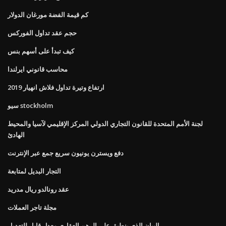
كم قيمة الفضة مورغان الدولار
حجم عقد تداول الفوركس
كيف تبدأ على أسهم بنس
محاسب قانوني ايرلندا
ارتفاع وتيرة تداول فلاش انهيار 2019
سيو stockholm
لجنة الأمم المتحدة للقانون التجاري الدولي المركز الإقليمي لآسيا والمحيط
الهادئ
دفع ويسترن يونيون سريع جمع عبر الإنترنت
التجار البديل لمتابعة
عقد رونالدو ريال مدريد
مجلة تاجر العملات
البيان الذي ينطبق على الرهن العقاري معدل قابل للتعديل