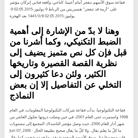
فقاعة سوق الأسهم تنفجر أمام أعيننا. الناجي: واقعة فتاتي إنزكان مؤشر
على "أزمة قد تنفجر" هسبريس من الرباط 9-يوليوز-2015 02:05 9-
يوليوز-2015 02:05 8‏‏/3‏‏/1441 بعد الهجرة
وهنا لا بدّ من الإشارة إلى أهمية
الضبط التكنيكي، وكما أشرنا من
قبل فإن كل نص متميز يضيف إلى
نظرية القصة القصيرة وتاريخها
الكثير، ولئن دعا كثيرون إلى
التخلي عن التفاصيل إلا إن بعض
النماذج
فقاعة التكنولوجيا. بدأت فقاعة شركات التكنولوجيا المعلومات، في العام
1998 واستمرت حتى العام 2001، في حين وصلت ذروتها بحلول العاشر من
شهر آذار للعام 2000، حيث وصل مؤشر الناسداك المجمع إلى مستويات
Jun 07, 2005 · ما كلّ ما يعلم يقال.. ولا كلّ ما يقال صحيح بطبيعة الحال
فإن موضوعا مثل سوق الأسهم السعودية بقدر ما هو ذو شجون كما يقال