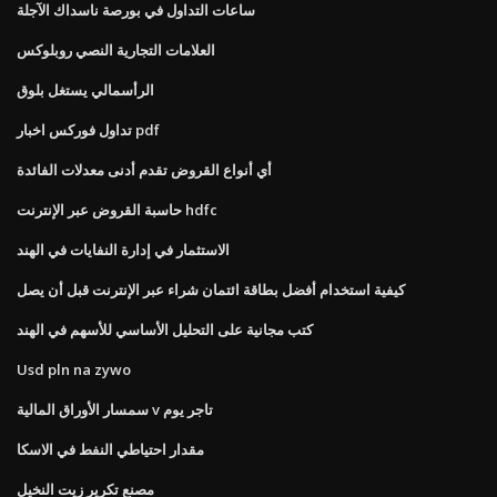
ساعات التداول في بورصة ناسداك الآجلة
العلامات التجارية النصي روبلوكس
الرأسمالي يستغل بلوق
تداول فوركس اخبار pdf
أي أنواع القروض تقدم أدنى معدلات الفائدة
حاسبة القروض عبر الإنترنت hdfc
الاستثمار في إدارة النفايات في الهند
كيفية استخدام أفضل بطاقة ائتمان شراء عبر الإنترنت قبل أن يصل
كتب مجانية على التحليل الأساسي للأسهم في الهند
Usd pln na zywo
سمسار الأوراق المالية v تاجر يوم
مقدار احتياطي النفط في الاسكا
مصنع تكرير زيت النخيل