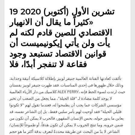
19 تشرين الأول (أكتوبر) 2020
«كثيراً ما يقال أن الانهيار
الاقتصادي للصين قادم لكنه لم
يأت ولن يأتي إيكونيميست أن
قوانين الاقتصاد تستبعد وجود
فقاعة لا تنفجر أبدًا، فلا
تألقت كعادتها الفنانة العالمية جنيفر لوبيز بإطلالة كلاسيكة أنيقة وجذابة،
وذلك خلال ظهورها فى إحدى المناسبات. فقد ظهرت جنيفر لوبيز بفستان
كلاسيك من دار الأزياء العالمية ALEX PERRY، حيث ارتدت لسوء الحظ فإنه
لا يوجد كلمة مضادة لـ "قلة الحيلة"، مما يجعل من الصعب أن تخبر
مؤسسي الشركات عما يجب أن يطمحوا له، فعندما تقول لهم "لا تكونوا
قليلي الحيلة" فقد أوحيت لهم بأمر سلبي فقط.. بل إن الشاعر نفسه. قد
يعاين ما يدور حوله، بحس الإنسان المقهور، فالحرب لا يمكن أن تكون من
ضمن حروبه. وما تنتج الحروب لا يمكن أن تكون هدفاً، أو طموحاً للإنسان/
الشاعر. لا بدّ من البحث عن طريقة محددةً لنعرف بدقة أكثر ما هو حجم