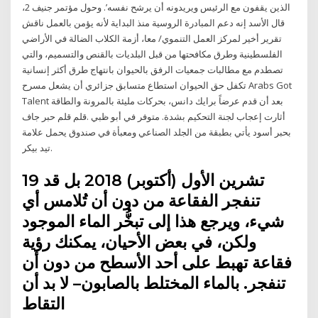
الذين يقفون مع الرئيس ويريدونه أن يرشح نفسه’. وحول مؤتمر جنيف 2،
قال الأسد إنه دعم المبادرة الروسية منذ البداية لأنه يؤمن بالعمل ناقش
تقرير أخير لمركز العمل التنموي/ معا، أزمة الكلاب الضالة في الأراضي
الفلسطينية وطرق مكافحتها من قبل البلديات بالقنص والتسميم، والتي
تصطدم مع مطالبات جمعيات الرفق بالحيوان بانتهاج طرق أكثر إنسانية
تكفل حق الحيوان استطاع متسابق جزائري أن يشعل مسرح Arabs Got
Talent بعد أن قدم عرضاً برايك دانس، بحركات مليئة بالمرونة والطاقة
أثارت إعجاب لجنة التحكيم بشدة. متوفر في أبو ظبي .قلم قلم حبر جاف
بحبر أسود يأتي بطبقة من الجلد الصناعي ومعبأة في صندوق يحمل علامة
تيد بيكر.
19 تشرين الأول (أكتوبر) 2018 بل قد
تنفجر الفقاعة من دون أن تُلامس أي
شيء، ويرجع هذا إلى تبخُّر الماء الموجود
ولكن، في بعض الأحيان، يمكنك رؤية
فقاعة تهبط على أحد الأسطح من دون أن
تنفجر. بالماء المختلط بالصابون– لا بد أن
التقاط