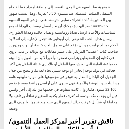
نتوقع هبوط السهم في المدى القصير إلى منطقة امتداد خط الاتجاه
السفلى للمثلث المتمثلة عند مستوى 15.50تقريبا . وهذا بسبب ظهور
انحراف سلبي متوسط على مؤشر القوة النسبية rsi بين القمتين 3:4
16‏‏/5‏‏/1440 بعد الهجرة يمكنك أن تجد أفضل توصيات الهدايا لجميع
المناسبات والأعياد. ارسل هدايا رومانسية و هدايا خالدة وهدايا الطوارئ.
إرسال هدايا الحب الحقيقي إلى أبوظبى هنا تجدر الإشارة إلى انه لا بد
لكلام دونالد ترامب من أن يؤخذ على محمل الجد، خاصة أن بوب وودوورد
صاحب كتاب "غضب" المرتكز على عشر مقابلات مع دونالد ترامب، يروي
في كتابه إن المحيطين بترامب نصحوه وأخيراً لا بد من القول بأن البيئة
الاجتماعية العامة التي يعيش فيها الطفل أو بالأحرى عائلة الطفل هي أكثر
فعالية في تولد توجه إيجابي او توجه سلبي تجاه لغة ما. و يتضح من خلال
الجدول أن البلدان المغاربية تتوفر في مجموعها على موارد طبيعية هامة
من الناحيتين النوعية والكمية فهي تحتوي على أراضي زراعية معتبرة تفوق
23.160 مليون هكتار وإن كانت تتفاوت في حجمها من بلد إلى آخر. وليس
قبل أن يجف دمعُه، ودمه. لم تُعرف قطر بكعبة المضيوم نفاقاً، ورفاهية ولا
مجاملة أو عبثاً بل عرفت بذلك للمنهج الذي تبنته منذ قيامها، والهدف الذي
وضعه
ناقش تقرير أخير لمركز العمل التنموي/