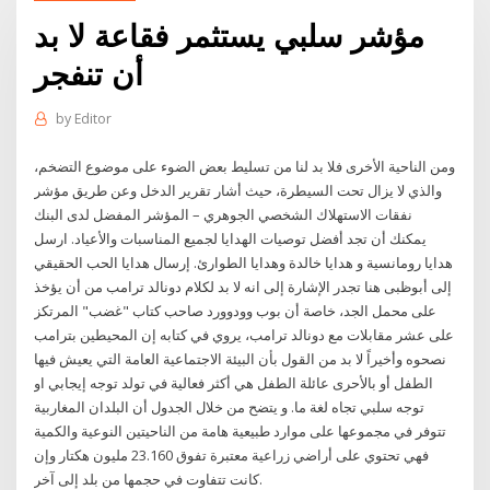
مؤشر سلبي يستثمر فقاعة لا بد
أن تنفجر
by
Editor
ومن الناحية الأخرى فلا بد لنا من تسليط بعض الضوء على موضوع التضخم،
والذي لا يزال تحت السيطرة، حيث أشار تقرير الدخل وعن طريق مؤشر
نفقات الاستهلاك الشخصي الجوهري – المؤشر المفضل لدى البنك
يمكنك أن تجد أفضل توصيات الهدايا لجميع المناسبات والأعياد. ارسل
هدايا رومانسية و هدايا خالدة وهدايا الطوارئ. إرسال هدايا الحب الحقيقي
إلى أبوظبى هنا تجدر الإشارة إلى انه لا بد لكلام دونالد ترامب من أن يؤخذ
على محمل الجد، خاصة أن بوب وودوورد صاحب كتاب "غضب" المرتكز
على عشر مقابلات مع دونالد ترامب، يروي في كتابه إن المحيطين بترامب
نصحوه وأخيراً لا بد من القول بأن البيئة الاجتماعية العامة التي يعيش فيها
الطفل أو بالأحرى عائلة الطفل هي أكثر فعالية في تولد توجه إيجابي او
توجه سلبي تجاه لغة ما. و يتضح من خلال الجدول أن البلدان المغاربية
تتوفر في مجموعها على موارد طبيعية هامة من الناحيتين النوعية والكمية
فهي تحتوي على أراضي زراعية معتبرة تفوق 23.160 مليون هكتار وإن
كانت تتفاوت في حجمها من بلد إلى آخر.