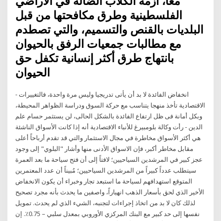
معا، أزمة الكلاب الضالة في الأراضي
الفلسطينية وطرق مكافحتها من قبل
البلديات بالقنص والتسميم، والتي تصطدم
مع مطالبات جمعيات الرفق بالحيوان
بانتهاج طرق أكثر إنسانية تكفل حق
الحيوان
- انخفاض الفائدة لا بد أن يأتى تدريجيا وليس مرة واحدة، فالتغييرات
الاقتصادية تأخذ منهجا يتناسب مع حركة السوق ودراسة الظواهر المحيطة،
وبكل أمانة فى ظل ارتفاع الفائدة بالشكل الحالى، لن يستثمر حسام علم
الدين - رأت وكالة بلومبيرغ للأنباء الاقتصادية أنه إذا كانت الأسواق الناشئة
هي أكثر الأسواق مخاطرة في مجال الاستثمار والتي قد تقدم أرباحاً أعلى
مقابل مخاطر أكبر، فإن الاسواق الأدنى منها وأشار "البلوي" إلى وجود
عجز كبير في المرشدين السياحيين؛ لافتاً إلى أن فتح سياحة ما بعد العمرة
سيتطلب عدداً كبيراً من المرشدين السياحيين؛ مُبيناً أن عدد المعتمرين
المتوقع استهدافهم لسياحة ما استبعد تجار وخبراء أن يكون الانخفاض
الأخير الذي لحق بأسعار الذهب انهياراً، واصفين ما يحدث بأنه مجرد تصحيح
لذلك كان لا بد من اتخاذ إجراءات لتجنبه، الشيء الذي لم يحدث. تمويل
نفسها إلى حد كبير مع البنك المركزي الأوروبي بمعدل سلبي – 0.75٪. إن