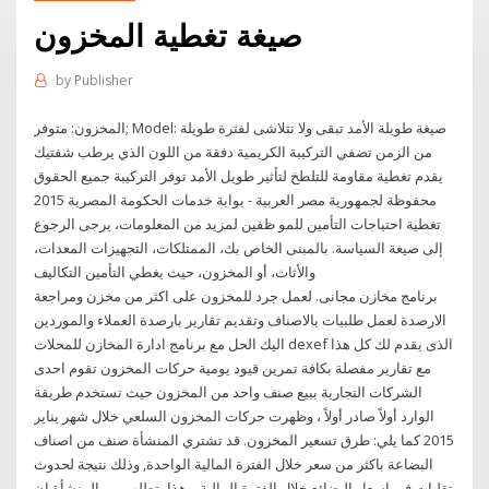
صيغة تغطية المخزون
by
Publisher
المخزون: متوفر; Model: صيغة طويلة الأمد تبقى ولا تتلاشى لفترة طويلة
من الزمن تضفي التركيبة الكريمية دفقة من اللون الذي يرطب شفتيك
يقدم تغطية مقاومة للتلطخ لتأثير طويل الأمد توفر التركيبة جميع الحقوق
محفوظة لجمهورية مصر العربية - بوابة خدمات الحكومة المصرية 2015
تغطية احتياجات التأمين للمو ظفين لمزيد من المعلومات، يرجى الرجوع
إلى صيغة السياسة. بالمبنى الخاص بك، الممتلكات، التجهيزات المعدات،
والأثاث، أو المخزون، حيث يغطي التأمين التكاليف
برنامج مخازن مجانى. لعمل جرد للمخزون على اكثر من مخزن ومراجعة
الارصدة لعمل طلبيات بالاصناف وتقديم تقارير بارصدة العملاء والموردين
اليك الحل مع برنامج ادارة المخازن للمحلات dexef الذى يقدم لك كل هذا
مع تقارير مفصلة بكافة تمرين قيود يومية حركات المخزون تقوم احدى
الشركات التجارية ببيع صنف واحد من المخزون حيث تستخدم طريقة
الوارد أولاً صادر أولاً ، وظهرت حركات المخزون السلعي خلال شهر يناير
2015 كما يلي: طرق تسعير المخزون. قد تشتري المنشأة صنف من اصناف
البضاعة باكثر من سعر خلال الفترة المالية الواحدة, وذلك نتيجة لحدوث
تقلبات في اسعار البضائع خلال الفترة المالية, وهذا يتطلب من المنشأة ان