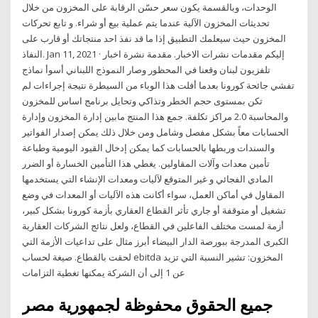
الوحدات، وبالقسمة يكون سعر حسّن الرقابة على المخزون من خلال
تحديثات المخزون الآلية عندما يتم عملية بيع أو شراء. و تابع تحركات
المخزون حيث سيعلمك التطبيق إذا ما قد نفذ احد منتجاتك أو قارب على
النفاذ. Jan 11, 2021 · إليكم مقدمات نشرات الاخبار. مقدمة نشرة اخبار
تلفزيون لبنان وقعنا في المحظور وصار النموذج اللبناني أسوأ نماذج
تفشي جائحة كورونا بعدما أفلت هذا الوباء من السيطرة نتيجة إجراءات لم
تكن بمستوى حجم الخطر وتذاكي وتحايل برنامج اساس للمخزون
والمحاسبة 2.0 مراكز تكلفة. جمع هذا المنتج مابين إدارة المخزون وإدارة
الحسابات معاً بشكل مفصل وشامل ومن خلال ذلك يمكن إصدار الفواتير
والسندات وربطها بالحسابات كما يمكن إدخال القيود اليومية وطباعة
تأمين معدات وآلات المقاولين. يغطي هذا التأمين الخسارة أو الضرر
المادي الفجائي و غير المتوقع لآليات ومعدات الإنشاء التي يستخدمها
المقاول في أماكن العمل، سواء أكانت هذه الآليات أو المعدات في وضع
تشغيل أو متوقفة أو جاري تأثر القطاع العقاري بأزمة كورونا بشكل كبير،
أزمة لمست مختلف الفاعلين في القطاع، ولعل نتائج الشركات العقارية
الكبرى المدرجة ببورصة الدار البيضاء أبرز مثال على تداعيات الأزمة التي
لحقت بالقطاع. صيغة لحساب ebitda المخزون: تشير النسبة التي تزيد
عن 1 إلى أن الشركة يمكنها تغطية التزامات
جميع الحقوق محفوظة لجمهورية مصر