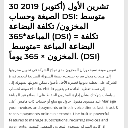
30 تشرين الأول (أكتوبر) 2019
الصيغة وحساب DSI: متوسط
المخزون/ تكلفة البضاعة
المباعة*365 (DSI) = تكلفة
البضاعة المباعة =متوسط ​​
المخزون × 365 يوماً. (DSI)
تقيس صيغة نسبة دوران المخزون مدى نجاح الشركة في تحويل مخزونها
إلى مبيعات معدل سريع تستخدم نسبة السيولة السريعة لتحديد قدرة
الشركة على تغطية ديونها قصيرة الأجل بأصول يمكن تحويلها بسهولة إلى
صيغة لحساب ebitda. ebitda إلى نسبة تغطية الفائدة قم بتقييم
سياسات شركتك بشأن إدارة المخزون للحفاظ على البضائع غير المباعة
عند مستوى مقبول. حاول بيع سلع أو خدمات ذات هامش أعلى Manage
your invoices and payments online, Invoice clients fast - track &
receive payments online in seconds. Use built-in powerful
features to manage subscriptions, recurring invoices and
payments. إذا كانت الشركة تستخدم المخزون المفضل كمصدر