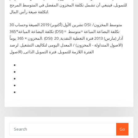
للتمويل، فينبغي أن تشمل تكلفة المخزون المفضل في المتوسط المرجح
لتكلفة صيغة رأس المال.
30 تشرين الأول (أكتوبر) 2019 الصيغة وحساب DSI: متوسط المخزون/
تكلفة البضاعة المباعة*365 (DSI) = تكلفة البضاعة المباعة =متوسط ​​
المخزون × 365 يوماً. (DSI) 20 آذار (مارس) 2013 فترة التغطية النقدية,
(الاصول المتداولة - المخزون) / المعدل اليومى لتكاليف التشغيل. لرصد
الفترة اللازمة للتمويل. فترة التمويل الذاتى, (الاصول
Go