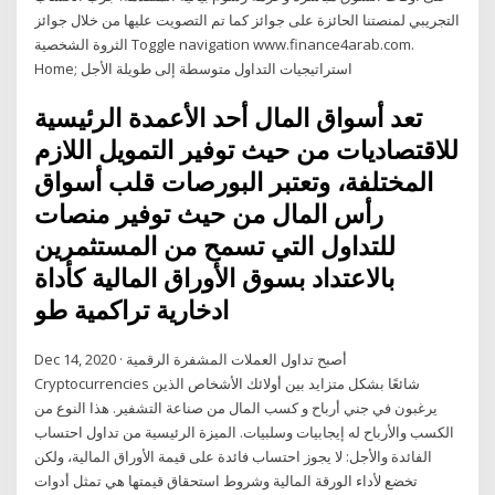
التجريبي لمنصتنا الحائزة على جوائز كما تم التصويت عليها من خلال جوائز
الثروة الشخصية Toggle navigation www.finance4arab.com.
Home; استراتيجيات التداول متوسطة إلى طويلة الأجل
تعد أسواق المال أحد الأعمدة الرئيسية
للاقتصاديات من حيث توفير التمويل اللازم
المختلفة، وتعتبر البورصات قلب أسواق
رأس المال من حيث توفير منصات
للتداول التي تسمح من المستثمرين
بالاعتداد بسوق الأوراق المالية كأداة
ادخارية تراكمية طو
Dec 14, 2020 · أصبح تداول العملات المشفرة الرقمية
Cryptocurrencies شائعًا بشكل متزايد بين أولائك الأشخاص الذين
يرغبون في جني أرباح و كسب المال من صناعة التشفير. هذا النوع من
الكسب والأرباح له إيجابيات وسلبيات. الميزة الرئيسية من تداول احتساب
الفائدة والأجل: لا يجوز احتساب فائدة على قيمة الأوراق المالية، ولكن
تخضع لأداء الورقة المالية وشروط استحقاق قيمتها هي تمثل أدوات