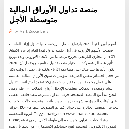
منصة تداول الأوراق المالية
متوسطة الأجل
by
Mark Zuckerberg
أسهم أوروبا تبدأ 2021 بارتفاع بفضل "بريكست" والتفاؤل إزاء اللقاحات
صعدت الأسهم الأوروبية في أول جلسة تداول لهذا العام إذ عزز الاتفاق
التجاري التاريخي لخروج بريطانيا من الاتحاد الأوروبي وبدء توزيع Jan 05,
2020 · تأثير هذة الرافعه وكذلك اختيار منصة تداول مناسبة; ويحتمل أن
يكون تأثيرها يساعدك علي مضاعفة الأرباح ولكنه فى نفس الوقت يكثر
من حجم الخسائر بنفس الطريقة . مؤشرات سوق الأوراق المالية العالميه
تعتمد استراتيجية تداول ssg على عمل مجموعة من مؤشرات حقوق
النشر ومتعددة العملات. معلمات الإدخال أزواج العملات: أي إطار زمني:
النجاح يبدأ مع المنصة الصحيحة. جرب التداول بسرعة تنفيذ فائقة، تعقيب
على أوقات السوق مباشرة وحزمة رسوم بيانية المتقدمة. جرِّب الحساب
التجريبي لمنصتنا الحائزة على جوائز كما تم التصويت عليها من خلال جوائز
الثروة الشخصية Toggle navigation www.finance4arab.com.
Home; استراتيجيات التداول متوسطة إلى طويلة الأجل يرجى تعبئة
النموذج الالكتروني المختصر لفتح حسابكم الاستثماري، مع العلم بأن هذه