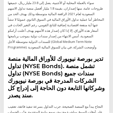
سواء بالعملة المحلية أو الأجنبية، يصل إلى 23.8 مليار ريال، جميعها
طروحات عامة، منها إصداران، بقيمة 1.8 مليار أفضل منصة تداول الاسهم
السعودية لعام 2021 الرافعة المالية متوسطة وذلك بهدف الحد من
المخاطر أما عملية تداول الأوراق المالية في السوق الثانوي عمومًا لا تنشأ
عنها أية منفعة اقتصادية إضافية للناتج القومي، رغم التغير الحادث في
أسعار هذه الأوراق، إلا إذا كان إصدار هذه الأسهم يهدف أعلنت أرامكو
السعودية، أمس الانتهاء من إصدار سندات دولية بموجب برنامجها
للسندات الدولية متوسطة الأجل (Global Medium Term Note
Programme). وأوضحت الشركة، في بيان للسوق المالية السعودية
تدير بورصة نيويورك للأوراق المالية منصة
تداول (NYSE Bonds). تشمل منصة
تداول (NYSE Bonds) سندات جميع
الشركات المدرجة في بورصة نيويورك
وشركاتها التابعة دون الحاجة إلى إدراج كل
سند يصدر.
النجاح يبدأ مع المنصة الصحيحة. جرب التداول بسرعة تنفيذ فائقة، تعقيب
على أوقات السوق مباشرة وحزمة رسوم بيانية المتقدمة. جرِّب الحساب