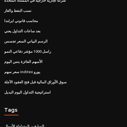
شركة تجارية خارجية في المملكة المتحدة
نسب النفط والغاز
محاسب قانوني ايرلندا
بعد ساعات التداول يعني
الرسم البياني السعر تجسس
راسل 1000 مؤشر دفاعي النمو
الأسهم الفائزة بنس اليوم
سعر سهم inditex يورو
سوق الأوراق المالية قبل فتح العقود الآجلة
استراتيجية التداول اليوم البديل
Tags
السابقين المتداولة الأموال