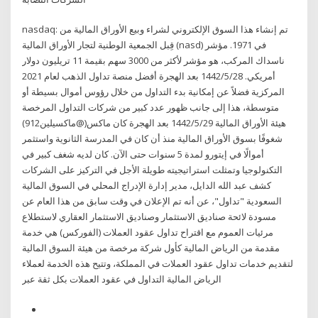
nasdaq: تم إنشاء هذا السوق الإلكتروني لشراء وبيع الأوراق المالية من
قِبل الجمعية الوطنية لتجار الأوراق المالية (nasd) في 1971. مؤشر
ناسداك المركب، هو مؤشر لأكثر من 3000 سهم بقيمة 11 تريليون دولار
أمريكي. 28‏‏/5‏‏/1442 بعد الهجرة أفضل منصة تداول الذهب لعام 2021
المركزية فضلاً عن إمكانية بدء التداول من خلال رؤوس أموال بسيطة أو
متوسطة، هذا إلى جانب ظهور عدد كبير من شركات التداول المرخصة
هيئة الأوراق المالية 29‏‏/5‏‏/1442 بعد الهجرة كان ماكس(@ماكسيلين912)
شغوفًا بسوق الأوراق المالية منذ أن كان في المدرسة الثانوية واستثمر
أموالًا في إيتورو لمدة 5 سنوات حتى الآن. كان لديه شغف كبير في
التكنولوجيا وتمثلت استراتيجيته طويلة الأجل في التركيز على الشركات
كشف عبد الله الدايل، مدير إدارة الإدراج المحلي في السوق المالية
السعودية "تداول"، عن أنه تم الإعلان في وقت سابق من هذا العام عن
مسودة لائحة صناديق الاستثمار وصناديق الاستثمار العقاري لاستطلاع
مرئيات العموم مع اقتراح تداول عقود العملات (الفوركس) هي خدمة
مقدمة من الرياض المالية كأول شركة مرخصة من هيئة السوق المالية
لتقديم خدمات تداول عقود العملات في المملكة، وتتيح هذه الخدمة لعملاء
الرياض المالية التداول في عقود العملات بكل ثقة عبر