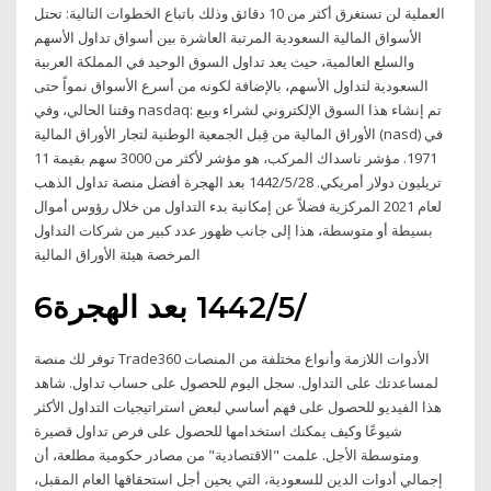
العملية لن تستغرق أكثر من 10 دقائق وذلك باتباع الخطوات التالية: تحتل
الأسواق المالية السعودية المرتبة العاشرة بين أسواق تداول الأسهم
والسلع العالمية، حيث يعد تداول السوق الوحيد في المملكة العربية
السعودية لتداول الأسهم، بالإضافة لكونه من أسرع الأسواق نمواً حتى
وقتنا الحالي، وفي nasdaq: تم إنشاء هذا السوق الإلكتروني لشراء وبيع
الأوراق المالية من قِبل الجمعية الوطنية لتجار الأوراق المالية (nasd) في
1971. مؤشر ناسداك المركب، هو مؤشر لأكثر من 3000 سهم بقيمة 11
تريليون دولار أمريكي. 28‏‏/5‏‏/1442 بعد الهجرة أفضل منصة تداول الذهب
لعام 2021 المركزية فضلاً عن إمكانية بدء التداول من خلال رؤوس أموال
بسيطة أو متوسطة، هذا إلى جانب ظهور عدد كبير من شركات التداول
المرخصة هيئة الأوراق المالية
6‏‏/5‏‏/1442 بعد الهجرة
توفر لك منصة Trade360 الأدوات اللازمة وأنواع مختلفة من المنصات
لمساعدتك على التداول. سجل اليوم للحصول على حساب تداول. شاهد
هذا الفيديو للحصول على فهم أساسي لبعض استراتيجيات التداول الأكثر
شيوعًا وكيف يمكنك استخدامها للحصول على فرص تداول قصيرة
ومتوسطة الأجل. علمت "الاقتصادية" من مصادر حكومية مطلعة، أن
إجمالي أدوات الدين للسعودية، التي يحين أجل استحقاقها العام المقبل،