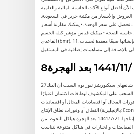
آن أفضل أنواع الآلات الحاسبة المالية والعلمية
العروض والأسعار من مكتبة جرير في السعودية.
ف تحصل على سعر الوحدة. • يمكنك مقارنة أسعار
لوحدات من مختلف السلع. 10. حاسبة الصحة • يمكنك قياس مؤشر كتلة الجسم (bmi) ومعدل الأيض
القاعدي (bmr). 11. كيف تعمل حاسبة التوفير. تستخدم حاسبة الادخار التي قمنا بإنشائها صيغًا معقدة لحساب
8‏‏/11‏‏/1441 بعد الهجرة
27‏‏/5‏‏/1442 بعد الهجرة بكين 11 يناير 2021 (شينخوا) أفادت شانغهاي سيكيوريتيز نيوز يوم السبت أن البنك
 السحب على المكشوف لبطاقات الائتمان اعتبارًا
العام. 5‏‏/7‏‏/1439 بعد الهجرة وفورات المجال أو اقتصاديات المجال أو اقتصاديات
النطاق أو وفورات نطاق الإنتاج (بالإنجليزية: Economies of scope)‏ مصطلح اقتصادي يستخدم في صيغة
الجمع وهو يمثل انخفاض متوسط تكلفة شركة كلما زاد تنوع إنتاجها. 21‏‏/7‏‏/1441 بعد الهجرة هياكل التحوط من
 المقايضات والخيارات في هياكل متنوعة لتناسب