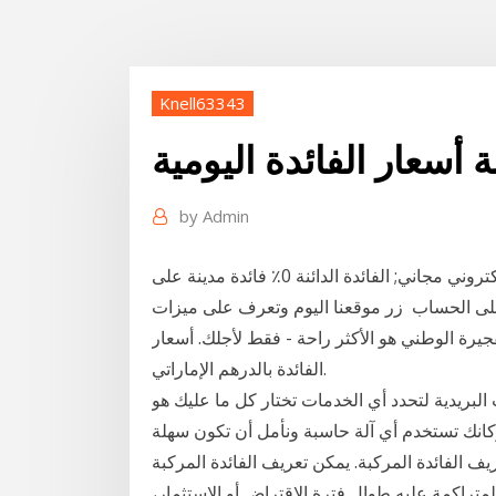
Knell63343
أسعار الفائدة اليومية
by
Admin
امكانية الحصول على دفتر شيكات; كشف حساب الكتروني مجاني; الفائدة الدائنة 0٪ فائدة مدينة على
لى مبلغ للسحب على الحساب زر موقعنا اليوم وتعرف على ميزات
ة الوطني هو الأكثر راحة - فقط لأجلك. أسعار
الفائدة بالدرهم الإماراتي.
لبريدية لتحدد أي الخدمات تختار كل ما عليك هو
 وكانك تستخدم أي آلة حاسبة ونأمل أن تكون سهلة
دة المركبة. يمكن تعريف الفائدة المركبة (بالإنجليزية: Compound Interest) بأنها
المتراكمة عليه طوال فترة الاقتراض أو الاستثمار،