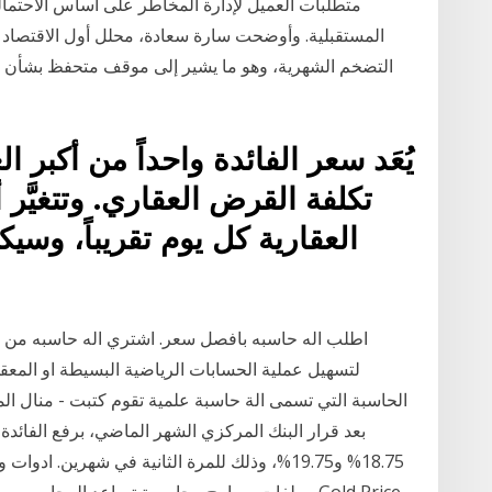
متطلبات العميل لإدارة المخاطر على أساس الاحتمال
المستقبلية. وأوضحت سارة سعادة، محلل أول الاقتصاد ا
التضخم الشهرية، وهو ما يشير إلى موقف متحفظ بشأن ب
يُعَد سعر الفائدة واحداً من أكبر 
تكلفة القرض العقاري. وتتغيَّر
العقارية كل يوم تقريباً، وسي
اطلب اله حاسبه بافصل سعر. اشتري اله حاسبه من م
لتسهيل عملية الحسابات الرياضية البسيطة او الم
الحاسبة التي تسمى الة حاسبة علمية تقوم كتبت - منال ال
18.75% و19.75%، وذلك للمرة الثانية في شهرين.
وملفات وبرامج محاسبية تساعد المحاسبين واصحاب 