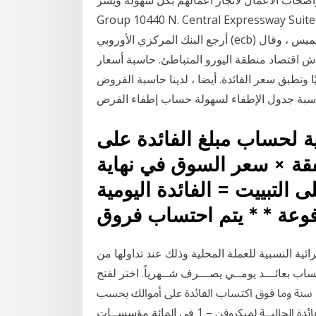
Group 10440 N. Central Expres فيلنيوس ، 6 يونيو 2019 ، واس
أرجع البنك المركزي الأوروبي (ecb) توقيت أول رفع لسعر الفائدة بعد الأزمة مرة أخرى يوم الخميس ، وقال
ش اقتصاد منطقة اليورو المتباطئ. حاسبة أسعار
 وتطبق سعر الفائدة. أيضا ، لدينا حاسبة القروض
ية لحساب مبلغ الفائدة على
قة × سعر السوق في نهاية
ى التبييت = الفائدة اليومية
وعة * * يتم احتساب فروق
ئية النسبية للعملة المحلية وذلك عند تداولها من
 بعائـــد يومــي يصـــرف شــهرياً. اختر لفتح
الحساب الجاري ذو العائد اليومي، يجب أن يبلغ عمرك 21 سنة وما فوق اكتساب الفائدة على أموالك بحسب
فئة حسابك ﻭﻣﻨﻬﺠﻴﺎﺕ ﺍﻹﻗﺮﺍﺽ. ﻭﺗﺮﻯ ﻛﺎﺭﻣﲔ ﺃﻥ ﺃﺳــﻌﺎﺭ ﺍﻟﻔﺎﺋﺪﺓ ﺍﳊﺎﻟﻴــﺔ ﳌﻴﻜﺮﻭﻓﻦ – 1 ﻓﻲ ﺍﳌﺎﺋﺔ ﻣﺆﺳﺴــﺎﺕ