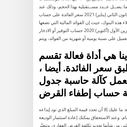
 ﻳﺼــﻞ ﻋــﺪﺩ ﻣﺴــﺘﻘﺒﻠﻴﺔ ﺑﻬﺬﺍ ﺍﳊﺠﻢ، ﻭﺫﻟﻚ ﻋﻨﺪ
ﺣﺴــﺎﺏ ﻣﻜــﻮﻥ ﺍﳌﺼﺮﻭﻓﺎﺕ ﺍﻹﺩﺍﺭﻳﺔ. ﻟﺴــﻌﺮ ﺍﻟﻔﺎﺋﺪﺓ 14 كانون الثاني (يناير) 2021 سعر الفائدة على حساب
 هذه البنوك، حيث إن الفوائد المالية التي تضعها
البنوك عند إيداع 10 تشرين الأول (أكتوبر) 2020 حساب التوفير أو الادخار Savings Accounts هو حساب
نا هي أداة فعالة تقسم
 سعر الفائدة. أيضا ،
يعمل كآلة حاسبة جدول
ا عليك إلا أن تحدد قيمة المبلغ الذي تود إيداعه
ام، وعند الاستحقاق يمكنك إعادة استثمار الوديعة
 التي من شأنها تحديد تكلفة القرض العقاري. وتتغيَّر