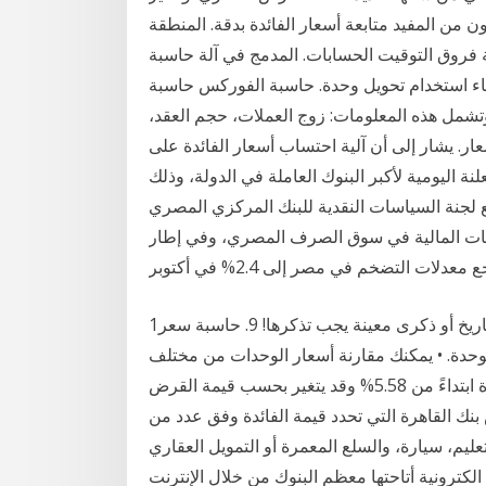
ن من المفيد متابعة أسعار الفائدة بدقة. المنطقة
 فروق التوقيت الحسابات. المدمج في آلة حاسبة
أثناء استخدام تحويل وحدة. حاسبة الفوركس حاسبة
مل هذه المعلومات: زوج العملات، حجم العقد،
ار. يشار إلى أن آلية احتساب أسعار الفائدة على
نة اليومية لأكبر البنوك العاملة في الدولة، وذلك
لجنة السياسات النقدية للبنك المركزي المصري
دفقات المالية في سوق الصرف المصري، وفي إطار
 معدلات التضخم في مصر إلى 2.4% في أكتوبر
1‏‏/6‏‏/1442 بعد الهجرة 8. حاسبة التاريخ • ميزة تقوم بحساب تاريخ أو ذكرى معينة يجب تذكرها! 9. حاسبة سعر
حدة. • يمكنك مقارنة أسعار الوحدات من مختلف
السلع. 10. حاسبة الصحة النتائج أعلاه تقريبية، سعر الفائدة ابتداءً من 5.58% وقد يتغير بحسب قيمة القرض
ك القاهرة التي تحدد قيمة الفائدة وفق عدد من
ليم، سيارة، والسلع المعمرة أو التمويل العقاري
لكترونية أتاحتها معظم البنوك من خلال الإنترنت