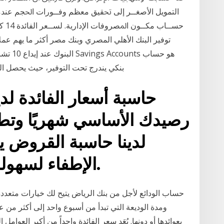
ﺍﻟﺘﻤﻮﻳﻞ ﺍﻷﺻﻐــﺮ ﺇﻟﻰ ﲢﻘﻴﻖ ﻣﻌﻈﻢ ﻭﻓــﻮﺭﺍﺕ ﺍﳊﺠﻢ ﻋﻨﺪﻣﺎ.
توفير البنك الأهلي المصري وبنك مصر أكثر ما يهم عملاء
بنكي يندرج تحت التوفير، حيث يحصل العميل على نسبة يومية أو شهرية من الفوائد، ويتم
حاسبة أسعار الفائدة لدي
رصيدك الأساسي شهريًا وتطبق
لدينا حاسبة القروض 
الإطفاء لسهولة حساب إطفاء القرض.
حساب الودائع لأجل من بنك الرياض يتيح لك خيارات متعددة. م
ومدة الوديعة التي تبدأ من أسبوع واحد إلى أكثر من ع
بعوائدها أو دونها. يُعَد سعر الفائدة واحداً من أكبر العوامل