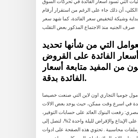
يات التي تسود أسعار الفائدة في تحركات السوق
لكلي، أن ذلك جاء على الرغم من استقرار أرقام
داية وشيكة لتخفيض سعر الفائدة، كما شهد سعر
صرف الجنيه منذ الاجتماع المذكور بعض التقلب
العوامل التي من شأنها تحديد
 أسعار الفائدة على القروض
كون من المفيد متابعة أسعار
الفائدة بدقة.
ول جوميا التجاري اون لاين التي صنعت خصيصا
عقدة في اسرع وقت ممكن، حيث يوجد بعض الالات
مصري: رفعت البنوك العائد على حسابات التوفير،
بعد قرار البنك المركزي الشهر الماضي، برفع الفائدة على الإيداع والإقراض لليلة واحدة 2%، لتصل إلى
 ادوات وملفات محاسبية . تحتوي هذه الصفحة على ادوات
الاعمال لانجاز اعمالهم بكل سهولة ويسر Gold Price