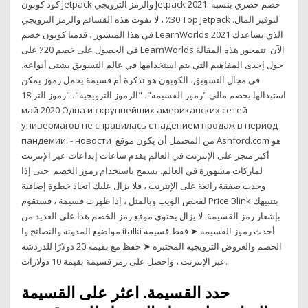
كود كوبون Jetpack والرمز الترويجي Jetpack 2021: خصم حصري بنسبة
30٪ ، لا تفوت هذه القسائم والرمز الترويجي Top Jetpack لتوفير المال.
في هذا المنشور ، قدمنا كوبون خصم LearnWorlds 2021 الذي يساعدك
في الحصول على خصم 20٪ على LearnWorlds الآن. تتمحور هذه المقالة
حول إحدى المفاهيم التي يتم استخدامها في عالم التسويق بشتى أنواعه.
في مجال التسويق، الكوبون هو تذكرة أم قسيمة يحمل رموز يمكن
استبدالها بخصم مالي "رموز القسيمة"، "الرموز الترويجية"، "رموز التر 18
май 2020 Одна из крупнейших американских сетей
универмагов не справилась с падением продаж в период
пандемии. - новости من المحتمل أن يكون موقع Ashford.com هو
أكبر متجر على الإنترنت في العالم يقدم ساعات إبداعات عبر الإنترنت
لماركات مشهورة في العالم. يسمح باستخدام رموز الخصم حتى إذا
وجدت صفقة رائعة على الإنترنت ، فلا يزال عليك اتخاذ خطوة إضافية
لفحص الويب وبالمثل ، إذا ظهرت قسيمة ، فستقوم Price Blink بتنبيهك
بإشعار رمز القسيمة. لا يزال يحتوي موقع رمز الخصم هذا على العديد من
مواضيع المدونة والنصائح وا italki أحدث رموز القسيمة ➤ فقط قسيمة
الخصم والعروض الترويجية المختبرة ➤ حفظ مع بقيمة 20 دولارًا للدردشة
عبر الإنترنت ، واحصل على رمز قسيمة بقيمة 10 دولارات.
حدد القسيمة. اعثر على القسيمة