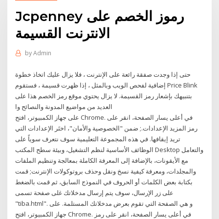
Jcpenney رموز الخصم على
الانترنت القسيمة
by
Admin
حتى إذا وجدت صفقة رائعة على الإنترنت ، فلا يزال عليك اتخاذ خطوة
إضافية لفحص الويب وبالمثل ، إذا ظهرت قسيمة ، فستقوم Price Blink
بتنبيهك بإشعار رمز القسيمة. لا يزال يحتوي موقع رمز الخصم هذا على
العديد من مواضيع المدونة والنصائح وا
على جهاز الكمبيوتر، افتح Chrome. في أعلى يسار الصفحة، انقر على
رمز المزيد الإعدادات.; ضمن "الخصوصية والأمان"، اختَر الإعدادات التي
تريد إيقافها. في هذه المجموعة التعليمية سوف نتعرف سوياً على
الوظائف الأساسية لنظم التشغيل، وبيئة سطح المكتب Desktop والتعامل
مع الأيقونات، بالإضافة إلى المعرفة الكاملة بمعالجة وتنظيم الملفات
والمجلدات، ومعرفة كيفية نسخ ونقل وحذف بروتوكولات الإنترنت; قمت
بكتابة بعض الكلمات أو الحروف في النموذج السابق، ثم قمت بالضغط
على زر الإرسال، سوف يتم إرسال مدخلاتك غلى صفحة تسمى
"tiba.html". و هي الصفحة التي تقوم بعرض مدخلاتك المستلمة. على
جهاز الكمبيوتر، افتح Chrome. في أعلى يسار الصفحة، انقر على رمز