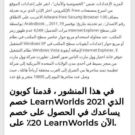
المزيد الإعدادات. ضمن "الخصوصية والأمان"، انقر على إعدادات الموقع
الإلكتروني. اختَر الإذن الذي تريد تعديله. Free من اسرع متصفحات
الانترنت على الاطلاق Adware Free Security Browser 1.00 مضاف
بواسطة: ArabsBook , رقم الاصدار: , تم تحديثه بتاريخ: ‏نوفمبر 19, 2011 ,
مرات التحميل: 6,569 عدم ظهور رمز Internet Explorer على سطح
المكتب. عند محاولة استخدام مربع حوار عناصر سطح المكتب في نظام
التشغيل Windows XP أو مربع حوار إعدادات أيقونات سطح المكتب في
نظام التشغيل Windows Vista لإضافة أيقونة Internet Explorer، لا
تتوفر خانة اختيار وول مارت الناس صور أفضل. تطورت شركة وول مارت
من متجر بسيط في أحدى مدن الولايات المتحدة الأمريكية إلى شركة
عظيمة تمتد متاجرها من الشرق إلى الغرب محققة أرباحاً هائلة ، حيث
وصل عدد متاجرها اليوم إلى 10600 متجر و بلغ عدد
في هذا المنشور ، قدمنا كوبون
خصم LearnWorlds 2021 الذي
يساعدك في الحصول على خصم
20٪ على LearnWorlds الآن.