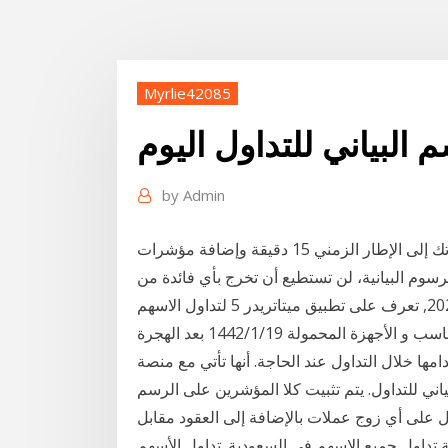
Myrlie42085
لبياني للتداول اليوم
by
Admin
قم بتبديل مخططاتك إلى الإطار الزمني 15 دقيقة وإضافة مؤشرات Parabolic SAR، ADX و RSI إلى الرسم
راءة الرسوم البيانية، لن تستطيع أن تخرج بأي فائدة من
الرسم تعرف على افضل تطبيق تداول للاسهم لعام 2020, تعرف على تطبيق ميتاتريدر 5 لتداول الاسهم
محمولة 19‏‏/1‏‏/1442 بعد الهجرة
التداول عند الحاجة. أنها تأتي مع منصة mt4. لديك فقط للنقر على الزر ثم
ني للتداول. يتم تثبيت كلا المؤشرين على الرسم
ول على أي زوج عملات بالإضافة إلى العقود مقابل
 تداول جميع الاسهم في السعودية. تداول الأسهم