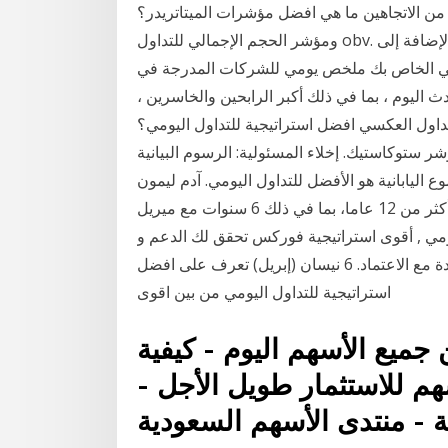
من الاتجاهين ما هي افضل مؤشرات الميتاتريدر؟
ومؤشر الحجم الإجمالي للتداول obv. مؤشرات النطاق مصممة لإظهار حالات ذروة الشراء بالإضافة إلى
ياني الخاص بك ملخص يومي للشركات المدرجة في
 اليوم ، بما في ذلك أكبر الرابحين والخاسرين ،
اول العكسي افضل استراتيجية للتداول اليومي؟
خدام مؤشر ستوكاستيك. إخلاء المسئولية: الرسوم البيانية
ع اليابانية هو الأفضل للتداول اليومي. آدم ليمون
آدم هو تاجر في الفوركس، يعمل في الأسواق المالية منذ أكثر من 12 عاما، بما في ذلك 6 سنوات مع ميريل
ل اليومي , أقوى استراتيجية فوركس تحقق لك الدعم و
المقاومة من اجل اختيار مناطق الدخول و الخروج الجيدة مع الاعتماد. 6 نيسان (إبريل) تعرف على افضل
استراتيجية للتداول اليومي من بين اقوى
لأسهم للاستثمار 2019 بين جميع الأسهم اليوم - كيفية
هم للاستثمار طويل الأجل -
ة - منتدى الأسهم السعودية