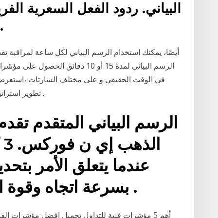
البياني. ردود الفعل السعرية الفر
مستويات الدعم و المقاومة.
الرسم البياني لمدة 15 أو 10 دقائق ا
في الوقت الحقيقي و على مختلف الشارتات ،استعرض ال
تطوير استراتيجياتك التجارية و اتّخذ القرارات التجارية الصحيحة .
ال
بسرعة اتجاه وقوة الاتجاه مؤشر مما ملون .
أهم 5 مؤشرات فنية للتداول تحميل افضل مؤشرات 