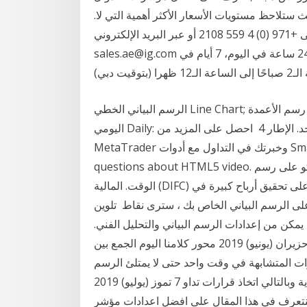
 ستلاحظ مستويات الأسعار الأكثر أهمية التي لا.
28‏‏/3‏‏/1441 بعد الهجرة 4‏‏/10‏‏/1441 بعد الهجرة اتصل بنا على +971 (0) 4 559 2108 أو عبر البريد الإلكتروني
sales.ae@ig.com للتحدث معنا بخصوص فتح حساب للتداول. نحن متواجدون 24 ساعة في اليوم، 7 أيام في
الرسم البياني الخطي Line Chart; رسم الأعمدة Bar Chart; رسم الشموع اليابانية Japanese الإطار
اليومي Daily: تمثل كل شمعة أو عمود حركة التداول خلال يوم واحد. الإطار 4 احصل على المزيد من
MetaTrader وخبرتك في التداول مع أدوات Smart Trader. Click here to visit our frequently asked
questions about HTML5 video. يرسم هذا المؤشر أعمدة رينكو على رسم MT4 البياني القائم على
الوقت. المالية (DIFC) المح 15 كانون الثاني (يناير) 2020 المهم هو أن تكون قادرًا على تحقيق أرباح كبيرة في
على الرسم البياني الخاص بك ، سترى نقاط تلوين
كن من إعدادات الرسم البياني والتحليل الفني.
6.1.1 كتابة إستراتيجيات التداول في تكرتشارت كوانت. 10 حزيران (يونيو) 2019 محور كلامنا اليوم الجمع بين
ات المتشابهة في وقت واحد حتى لا يمتلئ الرسم
البياني بمؤشرات الجمع بين أفضل المؤشرات بطريقة مجدية وبالتالي اتخاذ قرارات تداو 7 تموز (يوليو) 2019
ف في هذا المقال على افضل اعدادات مؤشر RSI سواء للتداول قصير المدى او ويعتبر المتداولون الذي