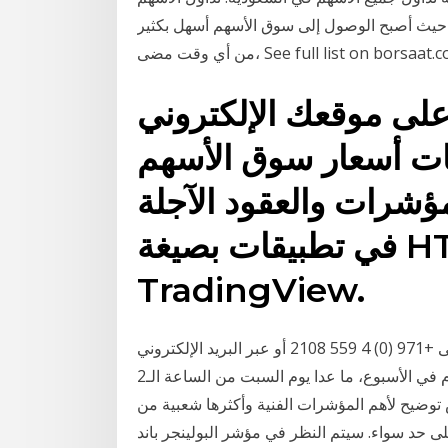
حيث أصبح الوصول إلى سوق الأسهم أسهل بكثير
ي وقت مضى، See full list on borsaat.com
على موقعك الإلكتروني
انات أسعار سوق الأسهم
ؤشرات والعقود الآجلة
في تطبيقات بصيغة HTLML5 من
TradingView.
اتصل بنا على +971 (0) 4 559 2108 أو عبر البريد الإلكتروني sales.ae@ig.com للتحدث معنا بخصوص فتح
حساب للتداول. نحن متواجدون 24 ساعة في اليوم، 7 أيام في الأسبوع، ما عدا يوم السبت من الساعة الـ2
 في هذا الدرس توضيح لأهم المؤشرات الفنية وأكثرها شعبية من
ء. سيتم النظر في مؤشر البولينجر باند (Bollinger Band) وهو يوضح