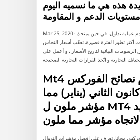
يدة هذه هي ما نسميه اليوم
Mar 25, 2020 · أيضًا، يمكنك استخدام الرسم البياني لكل ساعة لمراقبة تقدم عملية تداول، في حين يمنحك
لحصول على مؤشرات أكثر تطورا لفترة قصيرة. تعقّب أسعار النحاس
رسومات البيانية لتاريخ الأسعار ، و أعمل على
Mt4 الرسم البياني المتقدم تقدم نصائح الفوركس
ذهب إي ن فوركس. 3 كانون الثاني (يناير) مما
مؤشر ملون ل MT4 عندما يتعلق الأمر بتحديد
الفوركس مجانا, تعرف على افضل مؤشرات التدوال