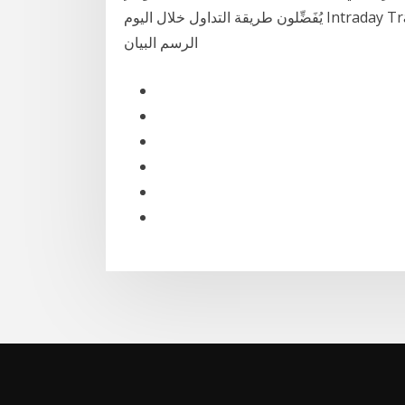
يُفَضِّلون طريقة التداول خلال اليوم Intraday Traders عند النظر إلى النقطة 5 والنقطة 6؛ فسنجد على
الرسم البيان