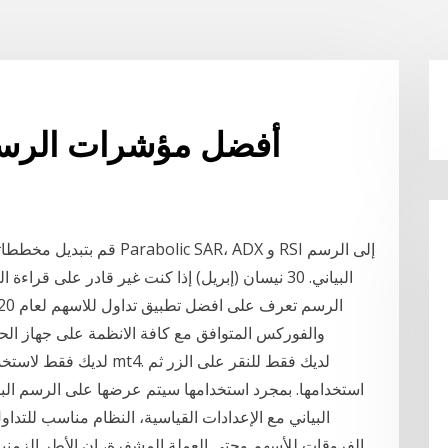
أفضل مؤشرات الرسم ا
البياني. 30 نيسان (إبريل) إذا كنت غير قادر على ق
والفوركس المتوافق مع كافة الانظمة على جهاز الحاسب و الأجهزة ال
لديك فقط لاستخدامها خلال 
استخدامها. بمجرد استخدامها سيتم عرضها على الرسم البيا
البياني مع الإعدادات القياسية، النظام مناسب للتدا
الفروقات للأسهم وحتى العملة المشفرة، إن الأطر الزمنية