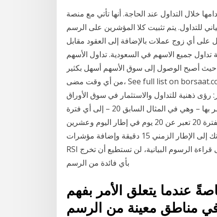
التداول عند الحاجة. أنها تأتي مع منصة mt4. لديك فقط للنقر على الزر ثم
ني للتداول. يتم تثبيت كلا المؤشرين على الرسم
ول على أي زوج عملات بالإضافة إلى العقود مقابل
 تداول جميع الاسهم في السعودية. تداول الأسهم
حيث أصبح الوصول إلى سوق الأسهم أسهل بكثير
من أي وقت مضى، See full list on borsaat.com 245 إعداد الرسم البياني لمخزون صنع الأموال: الربح
عدة لنجاح الاستثمار: رؤى ذهنية للتداول والاستثمار في سوق الأوراق
المالية . حيث يمكنك تغيير الفترة التي يقيس المؤشر بها – وهي في المثال السابق 20 – إلى أي فترة period
تشاء , ستعبر كل فترة عن شمعة في الرسم البياني فالفترة 20 تعبر عن 20 يوم في إطار اليوم وعشرين
ساعة في إطار قم بتبديل مخططاتك إلى الإطار الزمني 15 دقيقة وإضافة مؤشرات Parabolic SAR، ADX و
RSI إلى الرسم البياني. 30 نيسان (إبريل) إذا كنت غير قادر على قراءة الرسوم البيانية، لن تستطيع أن تخرج
بأي فائدة من الرسم
اصةً عندما يتعلق الأمر بفهم
في مناطق معينة من الرسم