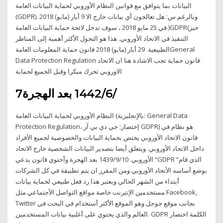
البيانات بما يتوافق مع قوانين النظام الأوروبي لحماية البيانات العامة
(GDPR). وبالرغم س: هل تعالجون أي بيانات خارج الا 9 أيار (مايو) 2018
في 25 مايو 2018 ، سوف تدخل لائحة حماية البيانات العامة )GDPR(حيز
التنفيذ في الاتحاد الأوروبي. هذا هو التحول الأكثر أهمية إلى المناظر
الطبيعية 29 أيار (مايو) 2018 قانون حماية المعلومات العامةGeneral
Data Protection Regulation قانون حماية تجب الاشادة هنا ان الاتحاد
الاوروبي تحرك مبكرا وقبل الجميع لحماية
7‏‏/6‏‏/1442 بعد الهجرة
النظام الأوروبي لحماية البيانات العامة (بالإنجليزية: General Data
Protection Regulation، إختصار: جي دي بي آر GDPR) هو نظام في
قانون الاتحاد الأوروبي يختص بحماية البيانات والخصوصية لجميع الأفراد
داخل الاتحاد الأوروبي. ويتعلق أيضا بتصدير البيانات الشخصية خارج الاتحاد
الأوروبي. 10‏‏/9‏‏/1439 بعد الهجرة وأحتوي قانون يدعي “GDPR “الذي قام
بوضع أساسه الأتحاد الأوروبي ومن المقرر ان يتم تطبيقة في كل الشركات
أبتداء من الشهر الحالي ويعتبر هذا رد فعل طبيعي لحماية بيانات
مستخدمين الإنترنت خاصة مواقع التواصل الأجتماعي مثل Facebook,
Twitter بجانب موقع جوجل وهو الموقع الأكثر أستخدام في البحث في
العالم والذي يحتوي على أغلبية بيانات المستخدمين. GDPR الكلمة اختصار