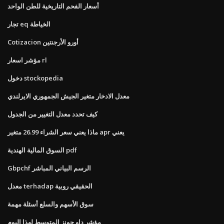
أسعار الفحم التاريخية للطن الواحد
تجار eq الخياطة
Cotizacion أورو الأرجنتين
مؤشر اسعار rl
دخول stockopedia
معدل الادخار متغير الجيش الجمهوري الايرلندي
كيف تحدد معدل التغيير من الجدول
ماذا يعني سعر الشراء 26.99 متغير apr يعني
السوق المالية الهندية pdf
Gbpchf الرسم البياني المباشر
معدل terhadap الحقيقي روبية
سوق الأسهم والسلع أسئلة مهمة
مؤشر داو جونز المتوسط ​​لهذا اليوم