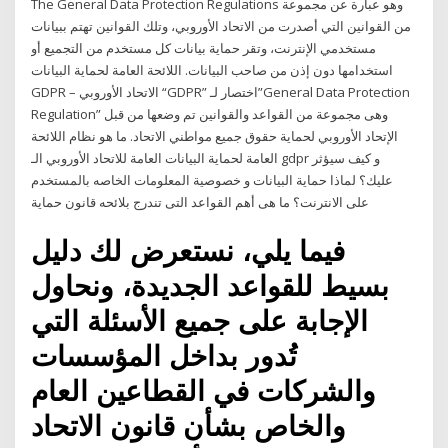
The General Data Protection Regulations وهو عبارة عن مجموعة
من القوانين التي أصدرت من الاتحاد الأوروبي، وتلك القوانين تهتم ببيانات
مستخدمي الإنترنت، وتقر حماية بيانات كل مستخدم من التجميع أو
استخدامها دون إذن من صاحب البيانات. اللائحة العامة لحماية البيانات
GDPR – الاتحاد الأوروبي “GDPR” اختصار لـ”General Data Protection
Regulation” وهى مجموعة من القواعد والقوانين تم وضعها من قبل
الإتحاد الأوروبي لحماية حقوق جميع مواطني الاتحاد. ما هو نظام اللائحة
العامة لحماية البيانات العامة للاتحاد الأوروبي الـ gdpr و كيف سيؤثر
عليك؟ لماذا حماية البيانات و خصوصية المعلومات الخاصه بالمستخدم
على الانترنت؟ ما هى أهم القواعد التى تندرج بلائحه قانون حماية
فيما يلي، نستعرض لك دليل
بسيط للقواعد الجديدة، ونحاول
الإجابة على جميع الأسئلة التي
تُدور بداخل المؤسسات
والشركات في القطاعين العام
والخاص بشأن قانون الاتحاد