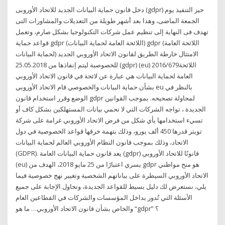
دخل قانون حماية البيانات الجديد للاتحاد الأوروبى (gdpr) حيز التنفيذ يوم
الجمعة الماضى، وهذا بعد أشهر طويلة من التعديلات والمشاورات التى
تهدف فى النهاية إلى تنظيم عمل شركات التكنولوجيا بشكل صارم، وتعمل
قواعد حماية gdpr (اللائحة العامة لحماية البيانات) gdpr (اللائحة العامة
لحماية البيانات) الامتثال خارطة الطريق لقانون الاتحاد الأوروبي الجديد
للخصوصية ليتم إنفاذها من 25.05.2018 (gdpr) (eu) 2016/679اللائحة
العامة لحماية البيانات هي عبارة عن لائحة في قانون الاتحاد الأوروبي
بشأن حماية البيانات والخصوصي قام الاتحاد الأوروبي eu بالنظر في
الوضع وقرر استخدام قانون gdpr لمحاولة تصحيحه. بموجب القوانين
الجديدة ، تواجه الشركات التي لا تحمي بيانات المستهلكين بشكل كاف أو
تسيء استخدامها بأي شكل من فرض الاتحاد الأوروبي غرامة على شركة
تويتر قدرها 450 ألف يورو، وذلك بتهمة خرقها قواعد الخصوصية في دول
الاتحاد، وذلك بموجب قانون النظام الأوروبي العالم لحماية البيانات
(GDPR). يعد قانون حماية البيانات العامة (gdpr) قانونًا للاتحاد الأوروبي
(eu) يسري اعتبارًا من 25 مايو 2018، الهدف من gdpr هو منح مواطني
الاتحاد الأوروبي السيطرة على بياناتهم الشخصية وتغيير نهج خصوصية فيما
يلي، نستعرض لك دليل بسيط للقواعد الجديدة، ونحاول الإجابة على جميع
الأسئلة التي تُدور بداخل المؤسسات والشركات في القطاعين العام
والخاص بشأن قانون الاتحاد الأوروبي… ما هو “gdpr” ؟