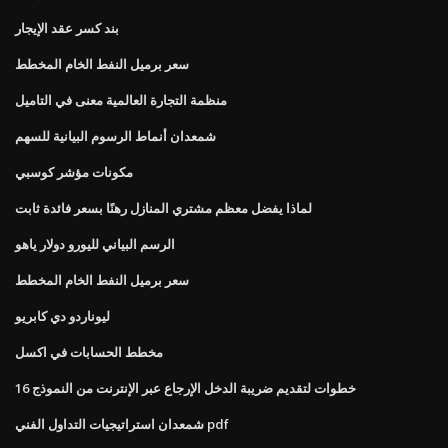
بند كسر عقد الإيجار
سعر برميل النفط الخام المخطط
منظمة التجارة العالمية معنى في التاميل
شمعدان أنماط الرسوم البيانية للسهم
مكونات مؤشر كوسبي
لماذا يفضل معظم مشتري المنازل رهنًا بسعر فائدة ثابت
الرسم البياني لليورو دولار ياهو
سعر برميل النفط الخام المخطط
ليوناردو دي كابريو
مخطط الحسابات في اكسل
خطوات لتقديم ضريبة الدخل الإرجاع عبر الإنترنت من النموذج 16
شمعدان استراتيجيات التداول الفني pdf