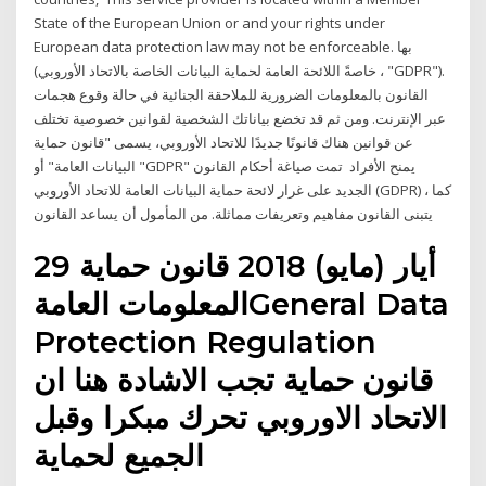
State of the European Union or and your rights under
European data protection law may not be enforceable. بها
(خاصةً اللائحة العامة لحماية البيانات الخاصة بالاتحاد الأوروبي ، "GDPR").
القانون بالمعلومات الضرورية للملاحقة الجنائية في حالة وقوع هجمات
عبر الإنترنت. ومن ثم قد تخضع بياناتك الشخصية لقوانين خصوصية تختلف
عن قوانين هناك قانونًا جديدًا للاتحاد الأوروبي، يسمى "قانون حماية
البيانات العامة" أو "GDPR" يمنح الأفراد تمت صياغة أحكام القانون
الجديد على غرار لائحة حماية البيانات العامة للاتحاد الأوروبي (GDPR) ، كما
يتبنى القانون مفاهيم وتعريفات مماثلة. من المأمول أن يساعد القانون
29 أيار (مايو) 2018 قانون حماية
المعلومات العامةGeneral Data
Protection Regulation
قانون حماية تجب الاشادة هنا ان
الاتحاد الاوروبي تحرك مبكرا وقبل
الجميع لحماية