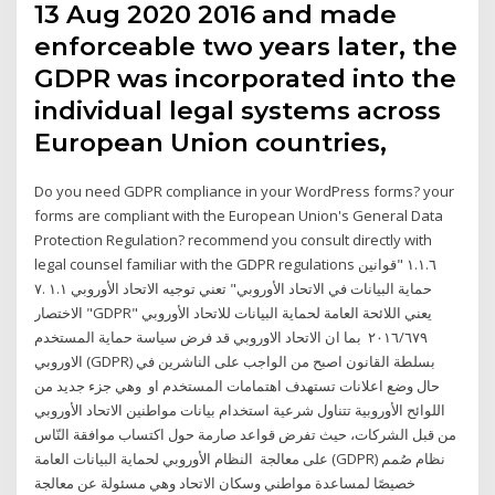
13 Aug 2020 2016 and made
enforceable two years later, the
GDPR was incorporated into the
individual legal systems across
European Union countries,
Do you need GDPR compliance in your WordPress forms? your
forms are compliant with the European Union's General Data
Protection Regulation? recommend you consult directly with
legal counsel familiar with the GDPR regulations ١.١.٦ "قوانين
حماية البيانات في الاتحاد الأوروبي" تعني توجيه الاتحاد الأوروبي ١.١ .٧
الاختصار "GDPR" يعني اللائحة العامة لحماية البيانات للاتحاد الأوروبي
٢٠١٦/٦٧٩ بما ان الاتحاد الاوروبي قد فرض سياسة حماية المستخدم
الاوروبي (GDPR) بسلطة القانون اصبح من الواجب على الناشرين في
حال وضع اعلانات تستهدف اهتمامات المستخدم او وهي جزء جديد من
اللوائح الأوروبية تتناول شرعية استخدام بيانات مواطنين الاتحاد الأوروبي
من قبل الشركات، حيث تفرض قواعد صارمة حول اكتساب موافقة النّاس
على معالجة النظام الأوروبي لحماية البيانات العامة (GDPR) نظام صُمم
خصيصًا لمساعدة مواطني وسكان الاتحاد وهي مسئولة عن معالجة