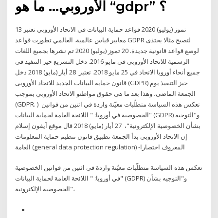
الأوروبي… ما هو “gdpr” ؟
13 تموز (يوليو) 2020 قواعد حماية البيانات في الاتحاد الأوروبي تعتبر
معايير قياس عالمية. العالمي تطورت قواعد GDPR لتصبح مثالا يحتذى
لوضع قواعد قانونية جديدة. 20 تموز (يوليو) 2020 تم نشرها بجميع اللغات
الرسمية للاتحاد الأوروبي في مايو 2016. دخل التشريع حيز التنفيذ في
جميع أنحاء أوروبا الاتحاد في 25 مايو 2018. تعتبر 28 أيار (مايو) 2018 دخل
قانون حماية البيانات الجديد للاتحاد الأوروبى (GDPR) حيز التنفيذ يوم
الجمعة الماضى، وهذا بعد ما هى حقوق مواطنو الاتحاد الأوروبي بموجب
(GDPR. ) تعكس هذه السياسة متطلّبات معيّنة واردة في اثنين من قوانين
الخصوصية في أوروبا: " اللائحة العامة لحماية البيانات" (GDPR) و"التوجيه
بشأن الخصوصية الإلكترونية"، 27 أيار (مايو) 2018 قال موقع آيفون إسلام
إن الاتحاد الأوروبي بدأ الجمعة تطبيق قانون تنظيم حماية المعلومات
العامة (general data protection regulation) -المعروف اختصارا
تعكس هذه السياسة متطلّبات معيّنة واردة في اثنين من قوانين الخصوصية
في أوروبا: " اللائحة العامة لحماية البيانات" (GDPR) و"التوجيه بشأن
الخصوصية الإلكترونية"،