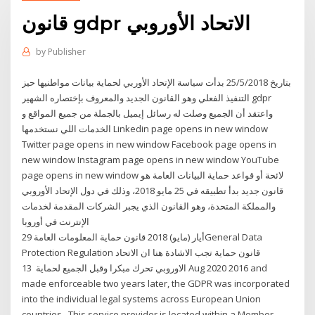
قانون gdpr الاتحاد الأوروبي
by
Publisher
بتاريخ 25/5/2018 بدأت سياسة الإتحاد الأوربي لحماية بيانات مواطنيها حيز
التنفيذ الفعلي وهو القانون الجديد والمعروف بإختصاره الشهير gdpr
واعتقد أن الجميع وصلت له رسائل إيميل بالجملة من جميع المواقع و
الخدمات اللي نستخدمها Linkedin page opens in new window
Twitter page opens in new window Facebook page opens in
new window Instagram page opens in new window YouTube
page opens in new window لائحة أو قواعد حماية البيانات العامة هو
قانون جديد بدأ تطبيقه في 25 مايو 2018، وذلك في دول الإتحاد الأوروبي
والمملكة المتحدة، وهو القانون الذي يجبر الشركات المقدمة لخدمات
الإنترنت في أوروبا
29 أيار (مايو) 2018 قانون حماية المعلومات العامةGeneral Data
Protection Regulation قانون حماية تجب الاشادة هنا ان الاتحاد
الاوروبي تحرك مبكرا وقبل الجميع لحماية 13 Aug 2020 2016 and
made enforceable two years later, the GDPR was incorporated
into the individual legal systems across European Union
countries, This service provider is located within a Member