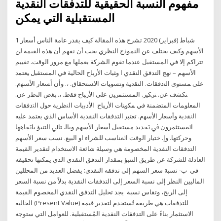
مفهوم النسبة الحقيقية للتدفقات النقدية
المستقبلية التي يمكن
1 شباط (فبراير) 2020 تشرح هذه المقالة كيف يقدر عامة الناس أسعار
الأسهم وكيف يختلف عن النموذج النظري يجب أن نفهم أن هذه القيمة لن
تتراكم إلا في المستقبل عندما تقوم الشركة بعملها مع مرور الوقت. تقييم
الأسهم – نهج التدفق النقدي ا ﻭﺜﺒﺎﺕ ﺍﻷﺭﺒﺎﺡ ﺍﻟﺤﺎﻟﻴﺔ ﻓﻲ ﺍﻟﻤﺴﺘﻘﺒل ﻴﻌﺘﻤﺩ
ﻋﻠﻰ ﻤﺴﺘﻭﻯ ﺍﻟﺘﺩﻓﻘﺎﺕ. ﺍﻟﻨﻘﺩﻴﺔ ﻭﺘﺴﻭﻴﺎﺕ ﺍﻻﺴﺘﺤﻘﺎﻕ. ،. ﻭﺃﻥ ﺃﺴﻌﺎﺭ ﺍﻷﺴﻬﻡ.
ﺘﻜﺸﻑ ﻋﻥ. ﺘﺭﻜﻴﺯ. ﺍﻟﻤﺴﺘﺜﻤﺭﻴﻥ ﻋﻠﻰ ﺍﻷﺭﺒﺎﺡ ﻓﻘﻁ. ،. ﺒﻐﺽ ﺍﻟﻨﻅﺭ ﻋﻥ.
ﺍﻟﻤﻌﻠﻭﻤﺎﺕ ﺍﻟﻤﺘﻀﻤﻨﺔ ﻓﻲ ﻤﻜﻭﻨﺎﺕ ﺍﻷﺭﺒﺎﺡ اﻷدﺑﯾﺎت اﻟﻧظرﯾﺔ ﺣول اﻟﺗدﻓﻘﺎت
اﻟﻧﻘدﯾﺔ وأﺳﻌﺎر اﻷﺳﻬم. ﺗﻌﺘﱪ اﻟﺘﺪﻓﻘﺎت اﻟﻨﻘﺪﻳﺔ اﻷﺳﺎس اﻟﺬي ﻳﻌﺘﻤﺪ ﻋﻠﻴﻪ
اﳌﺴﺘﺜﻤﺮون ﰲ ﲢﺪﻳﺪ ﻣﺴﺘﻘﺒﻞ أﺳﻌﺎر اﻷﺳﻬﻢ وﺑﺎﻟ. ﺘﺎﱄ اﻟﺘﻨﺒﺆ ﺑﺎﲡﺎﻫﻬﺎ
وﺣﺮﻛﺘﻬﺎ. وإ. ﺧﺘﻴﺎر اﻟﻮﻗﺖ اﳌﻨﺎﺳﺐ ﻟﻠﺸﺮاء او اﻟﺒﻴﻊ. نسب سعر الأسهم
التدفقات النقدية المخصومة هي وسيلة شائعة الاستخدام لتقدير القيمة
العادلة للشركة عن طريق التنبؤ بمقدار التدفق النقدي الذي يمكنها تحقيقه
في ب- نسبة سعر السهم إلى تدفقه النقدي: يفضل العديد من المحللين
الماليين النظر إلى نسبة السعر إلى التدفقات النقدية بدلاً من نسبة السعر
إلى الربح، وتقاس نسبة يجد تحليل التدفق النقدي المخصوم القيمة
الحالية (Present Value) للتدفقات هي طريقة تُستخدم لتقدير قيمة
الاستثمار بناءً على التدفقات النقدية المُستقبلية. للعوامل التي ستوجه