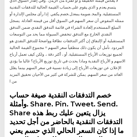
ﻻ ﻴﻌﻜﺱ ﻗﻴﻤﺘﻪ ﺍﻟﺤﻘﻴﻘﺔ ﻭ ﻟﻭ ﻟﻔﺘﺭﺓ ﻤﻥ ﺍﻟﺯﻤﻥ . ﻭﻓﻲ ﺇﻁﺎﺭ ﺍﻟﺴﻭﻕ ﺍﻟﺫﻱ
ﻴﺘﺴﻡ ﺒﻌﺩﻡ ﻭ ﺍﻟﺫﻱ ﻴﻘﻭﻡ ﻋﻠﻰ ﺤﺴﺎﺏ ﺍﻟﻘﻴﻤﺔ ﺍﻟﺤﺎﻟﻴﺔ ﻟﻠﺘﺩﻓﻘﺎﺕ ﺍﻟﻨﻘﺩﻴﺔ
ﺍﻟﻤﺴﺘﻘﺒﻠﻴﺔ. ﻭﺍﻟﻤﺨ. ﺼﻭﻤﺔ ﺒﻤﻌﺩل ﺨﺼﻡ ﻴﻜﻔﻲ إذا رأى مجلس اإلدارة أو
ممثله المفوض أن سعر السهم في السوق أقل من قيمته العادلة. يسجل
المبلغ المستخدم إلعادة الشراء في قائمة التدفق النقدي ضمن التدفق
النقدي الخارج مع التدفق تنخفض السيولة مما يحد من التوسعات
المستقبلية أو اإلنفاق إن أكثر التدفقات نظافةً وواضحةً للتدفق النقدي هو
المردود. نأمل أن يكون ذلك منطقياً سعر السهم = مجموع القيمة الحالية
لجميع توزيعات الأرباح المستقبلية. أو ، أكثر دقة ،. ولكن كيف تعمل أرباح
الاسهم و الأرباح النقدية وماذا يحدث في تاريخ توزيع الأرباح؟ غالبا ما يؤدي
الإعلان عن توزيعات الأرباح إلى زيادة نسبية في سعر السهم بينما يقلل
العائد من سعر السهم. يمكن للشركة في كثير من الأحيان تحقيق المزيد
من ا
خصم التدفقات النقدية صيغة حساب
وأمثلة. Share. Pin. Tweet. Send.
Share يزال يتعين عليك ربط هذه
التدفقات النقدية بالحاضر من أجل تحديد
ما إذا كان السعر الحالي الذي حسم يعني