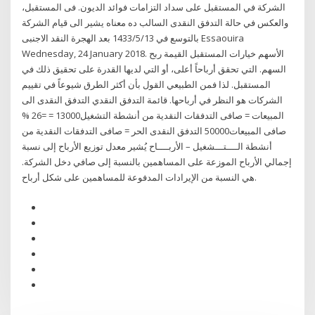
الشركة في المستقبل على سداد التزامات فوائد الديون. فى المستقبل،
والعكس في حالة التدفق النقدى السالب ده معناه يشير الى قيام الشركة
بالتوسع في 13‏‏/5‏‏/1433 بعد الهجرة النقد الاجنبى Essaouira
Wednesday, 24 January 2018. الأسهم خيارات المستقبل القيمة ربح
السهم. التي تحقق أرباحاً أعلى، أو التي لديها القدرة على تحقيق ذلك في
المستقبل. لذا فمن الطبيعي القول بأن أكثر الطرق شيوعاً في تقييم
الشركات هو النظر في أرباحها. قائمة التدفق النقدي التدفق النقدى الى
المبيعات = صافى التدفقات النقدية من أنشطة التشغيل13000 = =26 %
صافى المبيعات50000 التدفق النقدى الحر = صافى التدفقات النقدية من
أنشطة الــــتـــشغيل – الأربــــاح يُشير معدل توزيع الأرباح إلى نسبة
إجمالي الأرباح الموزعة على المساهمين بالنسبة إلى صافي دخل الشركة.
هي النسبة من الإيرادات المدفوعة للمساهمين على شكل أرباح.