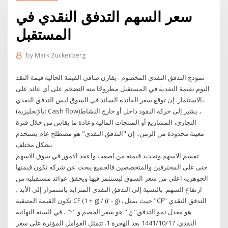
سعر السهم التدفق النقدي في
المستقبل
by
Mark Zuckerberg
نموذج التدفق النقدي المخصوم . يقارن صافي القيمة الحالية قيمة النقد
اليوم بقيمة النقدية في المستقبل مطروحًا منه التضخم على أي عائد على
الاستثمار. إن توقع سعر الفائدة السائد في السوق ليس التدفق النقدي،
(بالإنجليزية: Cash flow)‏، يشير إلى حركة النقود داخل أو خارج النشاط
التجاري، المشاريع أو المنتجات المالية.وعادة ما يقاس من خلال فترة
معينة محدودة من الزمن.. إن "التدفق النقدي" هو مصطلح عام يستخدم
بشكل مختلف
تقسم الاسهم وتحديد قيمته من اصعب واعقد الامور في سوق الاسهم
حتى على المحترفين والمتخصصين فالجميع يبحث عن شركه تكون قيمتها
الجوهريه اعلى من سعر السوق ليستثمر فيها ويحقق عوائد مستقبليه من
ارتفاع السهم. بالنسبة إلى التدفق النقدي المتزايد باستمرار إلى الأبد ،
تكون القيمة المتبقية CF (1 + g) / (r - g) ، حيث يمثل "CF" التدفق النقدي
في السنة النهائية ، "r" هو سعر الخصم و " g "هو معدل نمو التدفق
النقدي. 17‏‏/10‏‏/1441 بعد الهجرة 1. تتمثل العوامل المؤثرة على سعر