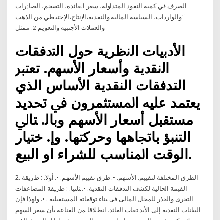
الصرف في كمية النقود المتداولة، سعر الفائدة، التضخم، الصادرات
َوالواردات، السياسة المالية والنقدية،الإنتاج،الإحتياطي من الذهب
والعملات الأجنبية والتعويم 2. تتمثل
اﻷدﺑﯾﺎت اﻟﻧظرﯾﺔ ﺣول اﻟﺗدﻓﻘﺎت
اﻟﻧﻘدﯾﺔ وأﺳﻌﺎر اﻷﺳﻬم. ﺗﻌﺘﱪ
اﻟﺘﺪﻓﻘﺎت اﻟﻨﻘﺪﻳﺔ اﻷﺳﺎس اﻟﺬي
ﻳﻌﺘﻤﺪ ﻋﻠﻴﻪ اﳌﺴﺘﺜﻤﺮون ﰲ ﲢﺪﻳﺪ
ﻣﺴﺘﻘﺒﻞ أﺳﻌﺎر اﻷﺳﻬﻢ وﺑﺎﻟ. ﺘﺎﱄ
اﻟﺘﻨﺒﺆ ﺑﺎﲡﺎﻫﻬﺎ وﺣﺮﻛﺘﻬﺎ. وإ. ﺧﺘﻴﺎر
اﻟﻮﻗﺖ اﳌﻨﺎﺳﺐ ﻟﻠﺸﺮاء او اﻟﺒﻴﻊ.
2. اﻟﻄﺮق اﻟﻤﺨﺘﻠﻔﺔ ﻟﺘﻘﻴﻴﻢ. اﻷﺳﻬﻢ. •. ﻃﺮق ﺗﻘﻴﻴﻢ اﻷﺳﻬﻢ. •. ﺃﻭﻻ. : ﻁﺭﻴﻘﺔ
ﺍﻟﻘﻴﻤﺔ ﺍﻟﺤﺎﻟﻴﺔ ﻟﻜﺸﻑ ﺍﻟﺘﺩﻓﻘﺎﺕ ﺍﻟﻨﻘﺩﻴﺔ. •. ﺜﺎﻨﻴﺎ. : ﻁﺭﻴﻘﺔ ﺍﻟﻤﻀﺎﻋﻔﺎﺕ
ﺍﻟﺘﺤﺭﻯ ﻭﺍﻟﺤﺫﺭ ﻟﻠﻤﺤﻠل ﺍﻟﻤﺎﻟﻰ ﻓﻰ ﺒﻨﺎﺀ ﺘﻭﻗﻌﺎﺘﻪ ﺍﻟﻤﺴﺘﻘﺒﻠﻴﺔ . •. ﻭﻟﻬﺫﺍ ﻓﺈﻥ
ﺍﻟﺒﻴﺎﻨﺎﺕ ﺍﻟﻨﻘﺩﻴﺔ ﺇﻟﻰ ﺍﻷﺒﺩ ﺘﻘﻠﺏ ﺍﻟﻌﺎﺌﺩ، ﺍﻨﻁﻼﻗﺎ ﻤﻥ ﺍﻟﻘﻨﺎﻋﺔ ﺒﺄﻥ ﺴﻌﺭ ﺍﻟﺴﻬﻡ