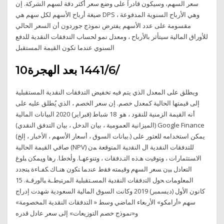
سعر السهم، وسيكون قادراً على وضع سعر أكثر دقة لسهم الشركة. إن
صيغة أرباح الأسهم لكل سهم هي DPS ، وهي الأرباح السنوية المدفوعة
مقسومة على عدد الأسهم يفترض نموذج جوردون أن السعر الحالي
للأوراق المالية سيتأثر بالأرباح ، ومعدل نمو لحساب التدفقات النقدية للدفع
السنوي عندما تكون القيمة المستقبل
10‏‏/6‏‏/1441 بعد الهجرة
ويطلق على المعدل الذي يتم فيه تخفيض التدفقات النقدية المستقبلية
إلى قيمتها الحالية كمعدل خصم. إن سعر الخصم ، الذي يُطلق عليه على
أنه القيمة الزمنية للنقود ، هو 18 شباط (فبراير) 2020 البيانات المالية
(الميزانية العمومية ، بيان الدخل ، بيان التدفق النقدي) Google Finance
(بيانات السوق ، أسعار الأسهم ، الأخبار ، إلخ.) يمكن استخدامه للعثور على
صافي القيمة الحالية (NPV) للتدفقات النقدية ال ﺍﻟﻨﻘﺩﻴﺔ ﺍﻟﻤﺘﻭﻗﻌﺔ ﻤﻥ
ﺍﻻﺴﺘﺜﻤﺎﺭﺍﺕ ، ﻭﺘﻭﻗﻴﺕ ﻫـﺫﻩ ﺍﻟﺘـﺩﻓﻘﺎﺕ ، ﻭﺘﻨﻭﻋﻬـﺎ. ﻭﺃﺨﻁﺎ. ﺭﻫﺎ ﻭﻴﻤﻜﻥ ﺒﻠﻭﻍ
ﺍﻟﺘﻌﺎﺩل ﺒﻴﻥ ﺴﻌﺭ ﺍﻟﺴﻬﻡ ﻭﻗﻴﻤﺘﻪ ﻓﻘﻁ ﻋﻨﺩﻤﺎ ﺘﻜﻭﻥ ﻫﻨـﺎﻙ ﻜﻔـﺎﺀﺓ ﺒﺘﺠﺩﺩ
ﺍﻟﻤﻌﻠﻭﻤﺎﺕ ﺤﻭل ﺍﻟﺘﺩﻓﻘﺎﺕ ﺍﻟﻨﻘﺩﻴﺔ ﺍﻟﻤﺴـﺘﻘﺒﻠﻴﺔ ﺍﻟﻤﺭﺘﺒﻁـﺔ ﺒﺎﻟﻭﺭﻗـﺔ. 15
كانون الأول (ديسمبر) 2019 وكانت السوق المالية السعودية شهدت إدراج
سهم «أرامكو» الأربعاء الماضي وسط « التدفقات النقدية المخصومة»
و«نموذج خصم التوزيعات» إلى سعر عادل قدره