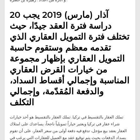
20 آذار (مارس) 2019 يجب
دراسة فترة العقد جيدًا، حيث
تختلف فترة التمويل العقاري الذي
تقدمه معظم وستقوم حاسبة
التمويل العقاري بإظهار مجموعة
من خيارات القرض العقاري
المناسبة وإجمالي أقساط السداد،
والدفعة المُقدّمة، وإجمالي
التكلف
تملك العقار بالتقسيط في تركيا. تملك العقار بالتقسيط هو أحد خيارات
شراء عقار في تركيا ويعتبر خياراً تمويلياً ناجحاً، يساعدك على امتلاك
العقار بعقد بيع مؤجل، تدفع فيه دفعة أولى من سعر العقار، على أن تقوم
بسداد الدفعات بحيث يتم توقيع عقد مع العميل للعقارات التي يرغب في