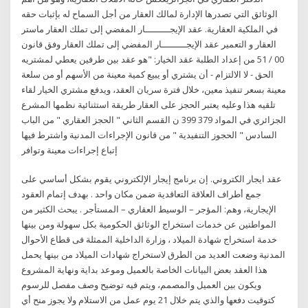
الوثائق التي تصدرها الإدارة لمالك العقار من أجل السماح له بإثبات حقه
في الملكية العقارية. عقد الإيجـــــــــار المفضي إلى تملك العقار ماستر
العقار و التعمير عقد الإيجـــــــــار المفضي إلى تملك العقار وفق قانون
00 / 51 من إعداد الطلبة عقد الخيار: "هو عقد بين طرفين يعطي لمشتريه
الحق - لا الالتزام - أن يشتري أو يبيع كمية معينة من الأسهم أو من سلعة
معينة بسعر تنفيذ معين، خلال فترة سريان العقد، ويدفع مشتري الخيار لقاء
تلقيه هذا وعليه يعتبر الحجز على العقار طريقة استثنائية نظمها المشرع
الجزائري في المواد 379 399 ن القسم الثاني " الحجز العقاري " من الباب
السادس " الحجوز التنفيدية " من قانون الإجراءات المدنية واشترط فيها
إتباع إجراءات معينة وتوافر
عقد ايجار الكتروني. إن برنامج إيجار الإلكتروني يقوم بشكل أساسي على
جمع أطراف العلاقة التعاقدية ضمن مكان واحد . بهدف إتمام العقود
الإيجارية، وهم: المؤجر – الوسيط العقاري – المستأجر . يبحث الكثير من
المواطنين عن خدمات استخراج الوثائق الحكومية بكل سهولة ومن بينها
خدمة استخراج شهادة الميلاد ، وزارة الداخلية الممثلة فى قطاع الأحوال
المدنية وضعت العديد من الطرق لاستخراج شهادات الميلاد من بينها يحمل
هذا العقد بعض البيانات الخاصة بالعميل وموعد بداية ونهاية المشروع
ويكون بين العميل والمصمم، ويتم فيه توضيح وصف مفصل للرسوم
كتوقيت دفعها والذي يتم خلال 21 يوم عمل من الاستلام ولا يجوز منح أي