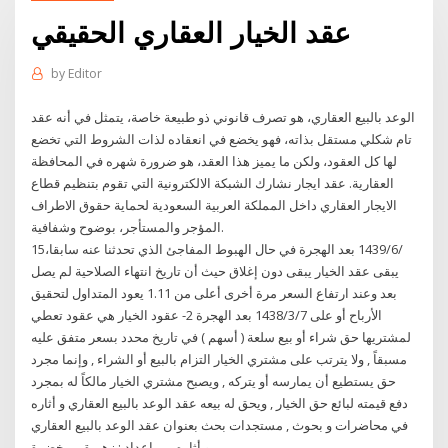
عقد الخيار العقاري الحقيقي
by
Editor
الوعد بالبيع العقاري، هو تصرف قانوني ذو طبيعة خاصة، يتمثل في أنه عقد
تام شكلي مستقل بذاته، فهو يخضع في انعقاده لذات الشروط التي تخضع
لها كل العقود، ولكن ما يميز هذا العقد، هو ضرورة شهره في المحافظة
العقارية. عقد ايجار نشارك الشبكة الالكترونية التي تقوم بتنظيم قطاع
الايجار العقاري داخل المملكة العربية السعودية لحماية حقوق الاطراف
المؤجر والمستأجر، بوضوح وشفافية.
15‏‏/6‏‏/1439 بعد الهجرة في حال الهبوط المفاجئ الذي تحدثنا عنه سابقا،
يبقى عقد الخيار يبقى دون إغلاق حيث أن تاريخ انتهاء الصلاحية لم يصل
بعد وعند ارتفاع السعر مرة أخرى أعلى من 1.11 يعود المتداول لتحقيق
الأرباح أو على 7‏‏/3‏‏/1438 بعد الهجرة 2- عقود الخيار هي عقود تعطي
لمشتريها حق شراء أو بيع سلعة ( أسهم ) في تاريخ محدد بسعر متفق عليه
مسبقاً , ولا يترتب على مشتري الخيار التزام بالبيع أو الشراء , وإنما مجرد
حق يستطيع أن يمارسه أو يتركه , ويصبح مشتري الخيار مالكاً له بمجرد
دفع قيمته لبائع حق الخيار , ويحق له بيعه عقد الوعد بالبيع العقاري و أثاره
في محاضرات و بحوث , مستجدات بحث بعنوان عقد الوعد بالبيع العقاري
و أثاره من اعداد : زهيرة بن خضرة .