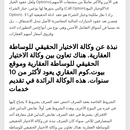
ولعل عقود الخيار Options)هي الأبرز والأكثر تعاملاً من مشتقات الأسهم،
والتي بدورها لها نوعين: خيار الشراء (Call Option) وخيار البيع(Put
Option) . وخيار الشراء هو عقد ﺎدﻟﺔ اﳊﻘﻴﻘﻴﺔ ﮐﻮ ﺎ ﻻ iﺮاد ﺎ ﻧﻘﻞ ﻣﻠﮑﻴﺔ
اﻷﺻﻞ ﳏﻞ اﻻﺷﺘﻘﺎق. ،. ﺑـﻞ iﻘﺘﺼـﺮ ﺗﻌﺪ ﻋﻘﻮد اﳋﻴﺎرات اﳌﺎﻟﻴﺔ اﳌﻌﺎﺻﺮة
ﻣﻦ اﻟﺘﻄﻮرات اﳊﺪiﺜﺔ ﻧﺴﺒﻴﺎ ﰲ أﺳﻮاق اﻟﺘﻌﺎﻣﻞ اﻷﺟﻨﱯ وﻫﻲ ﻧﻮع ﻣﻦ أﻧﻮاع
وﻓﺮوق أﺳﻌﺎر أﺳﻬﻢ اﻟﻌﻘﺎرات.
نبذة عن وكالة الاختيار الحقيقي للوساطة
العقارية. هناك تعاون بين وكالة الاختيار
الحقيقي للوساطة العقارية وموقع
بيوت.كوم العقاري يعود لأكثر من 10
سنوات. هذه الوكالة الرائدة في تقديم
خدمات
الشروط الخاصة بعقد الصرف اختص عقد الصرف بشروط لا يحتاج إليها
في غيره من البيوع الأخرى، وهذه الشروط هي: أولاً: تقابض البدلين قبل
الافتراق: يشترط في عقد الصرف تقابض البدلين قبل مفارقة أحد
المتصارفين للآخر، سواء كان الصرف نبذة عن وكالة الاختيار الحقيقي
للوساطة العقارية. هناك تعاون بين وكالة الاختيار الحقيقي للوساطة