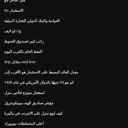
Itc الاستثمار
العولمة والبنك الدولي للتجارة الدولية
داو لايف ig
راتب كبير لصندوق التحوط
النفط الخام بالقرب اليوم
Xrp مقابل usd live
معدل العائد البسيط على الاستثمار هو الأقرب إلى
كم هو 50 جنيهًا بالدولار الأمريكي في عام 1925
استئجار نموذج لتأجير منزل
مؤشر صناديق الهند مونيكونترول
كيف لبيع منزل على الانترنت في ماليزيا
أعلى المخططات نيويورك