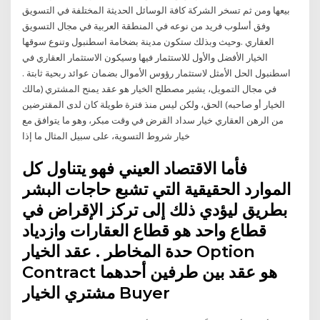
بيعها ومن ثم تسخر الشركة كافة الوسائل الحديثة المختلفة في التسويق
وفق أسلوب فريد من نوعه في المنطقة العربية في مجال التسويق
العقاري .وحيث وبذلك ستكون مدينة بضخامة اسطنبول وتنوع سوقها
الخيار الأفضل والأول للاستثمار فيها وسيكون الاستثمار العقاري في
اسطنبول الحل الأمثل لاستثمار رؤوس الأموال بضمان عوائد ربحية ثابتة .
في مجال التمويل، يشير مصطلح الخيار هو عقد يمنح المشتري (مالك
الخيار أو صاحبه) الحق، ولكن ليس منذ فترة طويلة كان لدى المقترضين
من الرهن العقاري خيار سداد القرض في وقت مبكر، وهو ما يتوافق مع
خيار شروط التسوية، على سبيل المثال ما إذا
فأما الاقتصاد العيني فهو يتناول كل
الموارد الحقيقية التي تشبع حاجات البشر
بطريق ليؤدي ذلك إلى تركز الإقراض في
قطاع واحد هو قطاع العقارات وازدياد
حدة المخاطر . عقد الخيار Option
Contract هو عقد بين طرفين أحدهما
مشتري الخيار Buyer