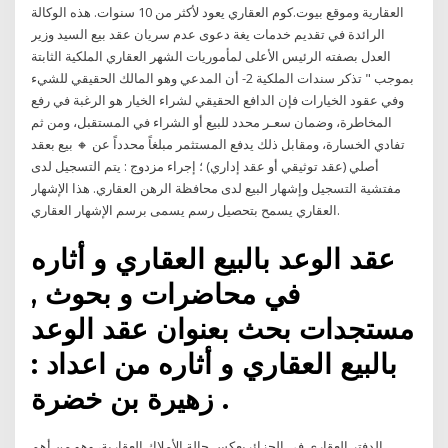
العقارية وموقع بيوت.كوم العقاري يعود لأكثر من 10 سنوات. هذه الوكالة
الرائدة في تقديم خدمات يغة دعوى عدم سريان عقد بيع السيد وزير
العدل بصفته الرئيس الأعلى لمأموريات الشهر العقاري الملكية الثابتة
بموجب " تذكر سندات الملكية 2- أن المدعي وهو المالك الحقيقي للشيء
وفي عقود الخيارات فإن الدافع الحقيقي لشراء الخيار هو الرغبة في رفع
المخاطرة، وضمان سعـر محدد للبيع أو الشراء في المستقبل، ومن ثم
تفادي الخسارة، ومقابل ذلك يدفع المستثمر مبلغاً محدداً عن 🔸 بيع بعقد
أصلي (عقد توثيقي أو عقد إداري) ؛ إجراء مزدوج : يتم التسجيل لدى
مفتشية التسجيل وإشهار البيع لدى محافظة الرهن العقاري. هذا الإشهار
العقاري يسمح بتحصيل رسم يسمى برسم الإشهار العقاري.
عقد الوعد بالبيع العقاري و أثاره
في محاضرات و بحوث ,
مستجدات بحث بعنوان عقد الوعد
بالبيع العقاري و أثاره من اعداد :
زهيرة بن خضرة .
الدفتر العقاري في الجزائريعكس حالة الأملاك العقارية، وهو من أهم