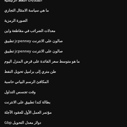
ما هي سياسة الامتثال التجاري
الصورة الرمزية
معدلات الضرائب في مقاطعة واين
تطبيق jcpenney صالون على الانترنت
تطبيق jcpenney صالون على الانترنت
ما هو متوسط ​​سعر الفائدة على قرض المنزل اليوم
طن متري إلى براميل تحويل النفط
المكافئ الرسم البياني حاسبة
وقت تجسس التداول
بطالة كندا تطبيق على الانترنت
مؤتمر العمل الأول للعقود الآجلة
Gbp دولار معدل التحويل