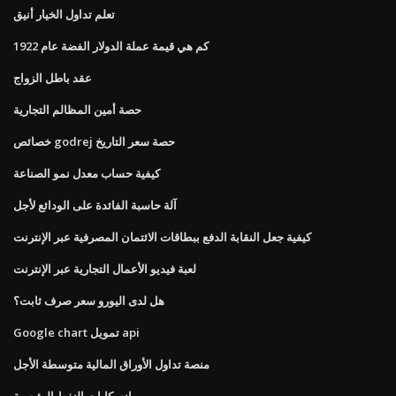
تعلم تداول الخيار أنيق
كم هي قيمة عملة الدولار الفضة عام 1922
عقد باطل الزواج
حصة أمين المظالم التجارية
خصائص godrej حصة سعر التاريخ
كيفية حساب معدل نمو الصناعة
آلة حاسبة الفائدة على الودائع لأجل
كيفية جعل النقابة الدفع ببطاقات الائتمان المصرفية عبر الإنترنت
لعبة فيديو الأعمال التجارية عبر الإنترنت
هل لدى اليورو سعر صرف ثابت؟
Google chart تمويل api
منصة تداول الأوراق المالية متوسطة الأجل
انسكابات النفط الرئيسية