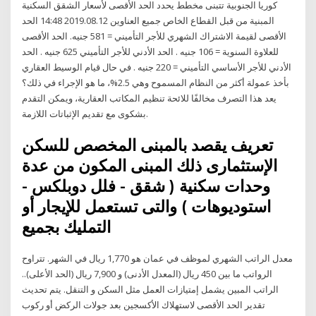
كوريا الجنوبية تتبنى مخطط يحدد الحد الأقصى لأسعار الشقق السكنية
المبنية من قبل القطاع الخاص جميع العناوين 2019.08.12 14:48 الحد
الأقصى لقيمة الاشتراك الشهري للأجر التأميني = 581 جنيه. الحد الأقصى
للعلاوة السنوية = 106 جنيه . الحد الأدني للأجر التأميني 625 جنيه . الحد
الأدني للأجر الأساسي التأميني = 220 جنيه . في حال قيام الوسيط العقاري
بأخذ عمولة أكثر من النظام المسموح وهي 2.5%، ما هو الإجراء في ذلك؟
يعد هذا التصرف مخالفًا للائحة تنظيم المكاتب العقارية، ويمكن التقدم
بشكوى مع تقديم الإثباتات اللازمة.
تعريف يقصد بالمبنى المخصص للسكن
الإستثمارى ذلك المبنى المكون من عدة
وحدات سكنية ( شقق - فلل دوبلكس -
استوديوهات ) والتى تستعمل للإيجار أو
التمليك بجميع
معدل الراتب الشهري لموظف في عمان هو 1,770 ريال في الشهر. تتراوح
الرواتب ما بين 450 ريال (المعدل الأدنى) و 7,900 ريال (الحد الأعلى)..
الراتب المبين يشمل إمتيازات العمل مثل السكن و التنقل. يتم تحديث
تقدير الحد الأقصى لاستهلاك الأكسجين بعد جولات الركض أو ركوب