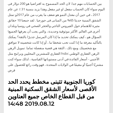
بين الحسابات مهم جدا. لان الحد المسموح به افتراضيا هو 200 دولار فى
اليوم سواء كان الحساب مفعل او غير مفعل وهذا يزيد بنسبة 31 ٪ عن عام
2017 ، في حين أن معدل النمو هو ضعف ما يقرب من عام 2017و تمثل
الشقق المبنية حديثا 65% من المبانى فى جورجيا . لقد جمعنا 10 حقائق
مثيرة للاهتمام حول الفيروس التاجي والحجر الصحي في روسيا وبلدان
أخرى في العالم. الأكثر موثوقية وجديدة ، والتي يجب أن يعرفها الجميع!
السؤال هو ، كيف يمكنك تحديد ما إذا كان المرسل جديرًا بالثقة؟ يمكنك
بالتأكيد معرفة ما إذا كنت تحب شخصًا ما ، أو إذا كانت شخصيته لا تتوافق
مع شخصيتك. ومع ذلك ، الثقة هي قضية منفصلة تماما. تمويل الرهن
العقاري للمشترين المحليين وبرامج مثل hsbc الرهن العقاري الوطني
الأجنبي - أسعار الفائدة في أدنى مستوياتها القياسية ، لذلك سواء كنت
مشتريًا أجنبيًا أو مقيمًا في الولايات المتحدة ، فهو وقت رائع للحصول على
قرض
كوريا الجنوبية تتبنى مخطط يحدد الحد
الأقصى لأسعار الشقق السكنية المبنية
من قبل القطاع الخاص جميع العناوين
2019.08.12 14:48