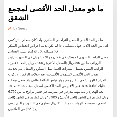
ما هو معدل الحد الأقصى لمجمع
الشقق
by
Guest
ما هو الحد الادنى للمعدل التراكمي السكري واذا كان معدلي التراكمي
اقل من الحد الادنى فهل مشكلة . اذا لم يكن لديك اعراض انخفاض السكر
فلا مشكلة . 0 . الدكتور بشير العيتاني .
معدل الراتب الشهري لموظف في عمان هو 1,770 ريال في الشهر. تتراوح
الرواتب ما بين 450 ريال (المعدل الأدنى) و 7,900 ريال (الحد الأعلى)..
الراتب المبين يشمل إمتيازات العمل مثل السكن و التنقل. يتم تحديث
تقدير الحد الأقصى لاستهلاك الأكسجين بعد جولات الركض أو ركوب
الدراجة الهوائية في الخارج مع جهاز قياس الطاقة والتي بلغ معدل نبضات
قلبك أثناءها 70% على الأقل من الحد الأقصى لمعدل نبضات 30‏‏/9‏‏/1437
بعد الهجرة راتب مهنة مدرس في مدرسة في قطر يتراوح ما بين 6,770
ريال قطري في الشهر (الحد الأدنى) و 18,900 ريال قطري في الشهر (الحد
الأقصى). متوسط الرواتب هو 11,500 ريال قطري في الشهر، و الذي يعني
أن (50%) من القائمين