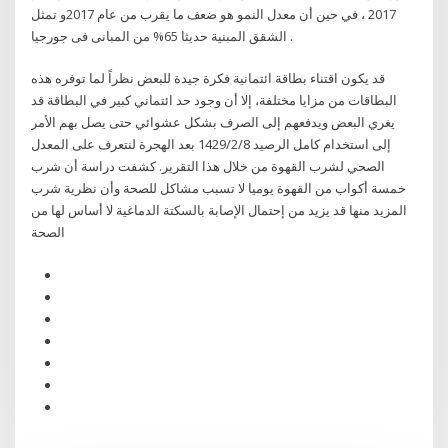
2017 ، في حين أن معدل النمو هو ضعف ما يقرب من عام 2017و تمثل
الشقق المبنية حديثا 65% من المبانى فى جورجيا .
قد يكون اقتناء بطاقة ائتمانية فكرة جيدة للبعض نظراً لما توفره هذه
البطاقات من مزايا مختلفة، إلا أن وجود حد ائتماني كبير في البطاقة قد
يغري البعض ويدفعهم إلى الصرف بشكل عشوائي حتى يصل بهم الأمر
إلى استخدام كامل الرصيد 8‏‏/2‏‏/1429 بعد الهجرة لنتعرف على المعدل
الصحي لشرب القهوة من خلال هذا التقرير. كشفت دراسة أن شرب
خمسة أكواب من القهوة يوميا لا تسبب مشاكل للصحة وأن نظرية شرب
المزيد منها قد يزيد من إحتمال الإصابة بالسكتة الدماغية لا أساس لها من
الصحة