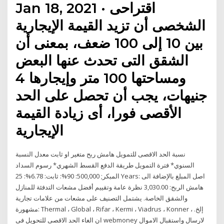
Jan 18, 2021 · اقتراحى
الشخصى أن تزيد القيمة الإيجارية
بين 10 إلى 100 ضعف، بمعنى أن
الشقق التى تحدث عنها البعض
ومساحتها 100 متر وإيجارها 4
جنيهات، يجب أن تحصل على الحد
الأقصى فورا، أى زيادة القيمة
الإيجارية
نسبة الحد الاقصى للتمويل هامش ربح متغير او ثابت معدل النسبة
السنوي* فترة التمويل طريقة الدفع القسط الشهري* رسوم السداد
المبكر; 500,000: 90%: ثابت: 6.78%: 25 Years: اصل المبلغ بالإضافة الى
هامش الربح: 3,030.00 نظرة عامة وتقييم أفضل مشعات التدفئة للمنازل
والشقق الخاصة. يشتمل التصنيف على مشعات من علامات تجارية
مشهورة: Thermal ، Global ، Rifar ، Kermi ، Viadrus ، Konner ، إلخ.
ان الغاء الحد الاقصى للتحويل فى webmoney لارسال واستقبال الاموال