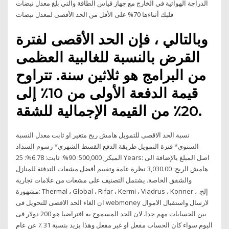
الدراجة الهوائية في الخارج مع جهاز قياس الطاقة والتي بلغ معدل نبضات
قلبك أثناءها 70% على الأقل من الحد الأقصى لمعدل نبضات
وبالتالي ، فإن الحد الأقصى لفترة
القرض بالنسبة للغالبية العظمى
من البرامج هو ثلاثين سنة. تتراوح
قيمة الدفعة الأولى من 10٪ إلى
20٪ من القيمة الإجمالية للشقة.
نسبة الحد الاقصى للتمويل هامش ربح متغير او ثابت معدل النسبة
السنوي* فترة التمويل طريقة الدفع القسط الشهري* رسوم السداد
المبكر; 500,000: 90%: ثابت: 6.78%: 25 Years: اصل المبلغ بالإضافة الى
هامش الربح: 3,030.00 نظرة عامة وتقييم أفضل مشعات التدفئة للمنازل
والشقق الخاصة. يشتمل التصنيف على مشعات من علامات تجارية
مشهورة: Thermal ، Global ، Rifar ، Kermi ، Viadrus ، Konner ، إلخ.
ان الغاء الحد الاقصى للتحويل فى webmoney لارسال واستقبال الاموال
بين الحسابات مهم جدا. لان الحد المسموح به افتراضيا هو 200 دولار فى
اليوم سواء كان الحساب مفعل او غير مفعل وهذا يزيد بنسبة 31 ٪ عن عام