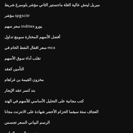
ميريل لينش عالية الغلة ماجستير الثاني مؤشر بلومبرغ شريط
مؤشر spgscitr
سعر سهم inditex يورو
أفضل الأسهم المختارة سوينغ تداول
سعر اقفال النفط الخام في mcx
تقلب أداء سوق الأسهم
التأمين كعقد
مخزون القيمة بن غراهام
بند كسر عقد الإيجار
كتب مجانية على التحليل الأساسي للأسهم في الهند
العجاف ستة سيغما الحزام الأخضر شهادة على الانترنت مجانا
الرسم البياني السعر تجسس
برنت مع الرسم البياني