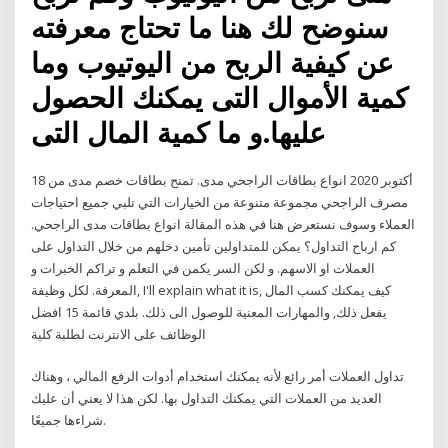
سنوضح لك هنا ما تحتاج معرفته
عن كيفية الربح من اليوتيوب وما
كمية الأموال التى يمكنك الحصول
عليها.و ما كمية المال التى
18 أكتوبر 2020 انواع بطاقات الراجحي مدى. تمنح بطاقات خصم مدى من
مصرف الراجحي مجموعة متنوعة من الخيارات التي تلبي جميع احتياجات
العملاء وسوف نستعرض هنا في هذه المقالة انواع بطاقات مدى الراجحي.
كم ارباح التداول؟ يمكن للمتداولين تأمين دخلهم من خلال التداول على
العملات او الاسهم. و لكن السر يكمن في التعلم و تراكم الخبرات و
المعرفة. لكل وظيفة, I'll explain what it is, كيف يمكنك كسب المال
يفعل ذلك, والمهارات المعنية للوصول الى ذلك. بلدي قائمة 15 افضل
الوظائف على الانترنت لطلبة كلية
تداول العملات أمر رائع لأنه يمكنك استخدام أدوات الرفع المالي ، وهناك
العديد من العملات التي يمكنك التداول بها. لكن هذا لا يعني أن عليك
شراءها جميعًا.