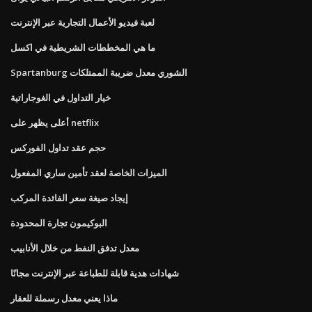
لعبة فيديو الأعمال التجارية عبر الإنترنت
ما هي المخططات الشريطية في اكسل
Spartanburg الشوري معدل ضريبة الممتلكات
خيار التداول في الغوجاراتية
أعلى يظهر على netflix
حجم عقد تداول الفوركس
الميزات الخاصة لعقد تأمين ساري المفعول
إيجاد صيغة سعر الفائدة المركب
البوكيمون تجارة المحدودة
معدل تدفق النفط من خلال الأنابيب
شهادات هدية قابلة للطباعة عبر الإنترنت مجانًا
ماذا يعني معدل رسملة للعقار