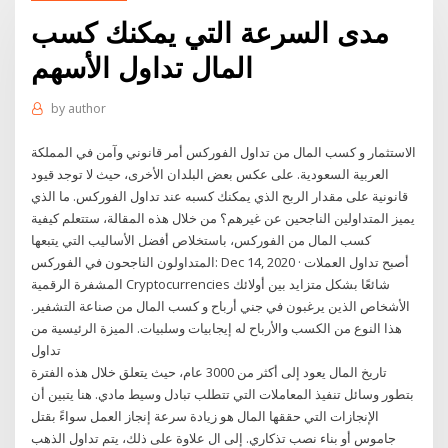
مدى السرعة التي يمكنك كسب
المال تداول الأسهم
by
author
الاستثمار و كسب المال من تداول الفوركس أمر قانوني وآمن في المملكة
العربية السعودية. على عكس بعض البلدان الأخرى، حيث لا توجد قيود
قانونية على مقدار الربح الذي يمكنك كسبه عند تداول الفوركس. ما الذي
يميز المتداولين الناجحين عن غيرهم؟ من خلال هذه المقالة، ستتعلم كيفية
كسب المال من الفوركس، باستخلاص أفضل الأساليب التي يتبعها
المتداولون الناجحون في الفوركس: Dec 14, 2020 · أصبح تداول العملات
المشفرة الرقمية Cryptocurrencies شائعًا بشكل متزايد بين أولائك
الأشخاص الذين يرغبون في جني أرباح و كسب المال من صناعة التشفير.
هذا النوع من الكسب والأرباح له إيجابيات وسلبيات. الميزة الرئيسية من
تداول
تاريخ المال يعود إلى أكثر من 3000 عام، حيث يتعلق خلال هذه الفترة
بتطور وسائل تنفيذ المعاملات التي تتطلب تبادل وسيط مادي. هنا يتبين أن
الإنجازات التي حققها المال هو زيادة سرعة إنجاز العمل سواءً بقتل
جاموس أو بناء نصب تذكاري. إلى ال علاوة على ذلك، يتم تداول الذهب