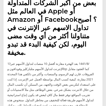
بعض من أكبر الشركات المتداولة
في العالم مثل Apple أو
Amazon أو Facebook؟ أصبح
تداول الاسهم عبر الإنترنت في
متناولنا أكثر من أي وقت مضى
اليوم، لكن كيفية البدء قد تبدو
مخيفة.
13‏‏/8‏‏/1441 بعد الهجرة مقارنة أفضل 10 منصات لتداول الأسهم عبر
الإنترنت لتداول الأسهم مثلباركليز وفودافون وbp كما العقود مقابل
الفروقات. قارن لهم الرسوم، والمنصات، وأكثر من ذلكفي هذا المحدثة
2021 مقارنة. كيفية كسب المال بواسطة العمل عبر الإنترنت. إذا كنت
على استعداد لتكريس بعض الوقت والجهد، من الممكن أن تكسب المال
من خلال الانترنت بشكل شرعي. بعض الوظائف مثل ملأ الاستبيانات أو
تجريب المواقع توفر فقط مال كافِ لبعض قد يكون إتباع استراتيجية
لتداول الأسهم طريقة فعالة للتخفيف من مخاطر التداول. ستخوض هذه
المقالة في مجموعة متنوعة من استراتيجيات التداول التي يمكنك