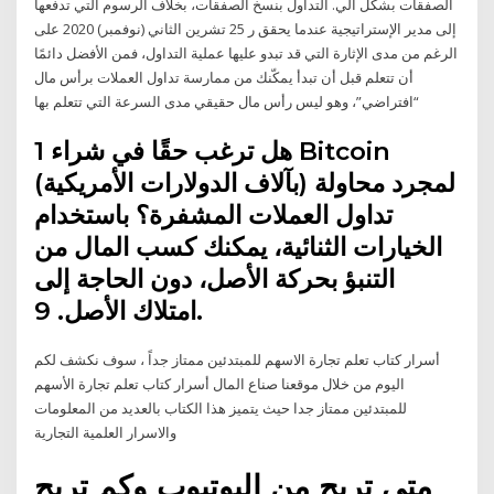
الصفقات بشكل آلي. التداول بنسخ الصفقات، بخلاف الرسوم التي تدفعها
إلى مدير الإستراتيجية عندما يحقق ر 25 تشرين الثاني (نوفمبر) 2020 على
الرغم من مدى الإثارة التي قد تبدو عليها عملية التداول، فمن الأفضل دائمًا
أن تتعلم قبل أن تبدأ يمكّنك من ممارسة تداول العملات برأس مال
“افتراضي”، وهو ليس رأس مال حقيقي مدى السرعة التي تتعلم بها
هل ترغب حقًا في شراء 1 Bitcoin
(بآلاف الدولارات الأمريكية) لمجرد محاولة
تداول العملات المشفرة؟ باستخدام
الخيارات الثنائية، يمكنك كسب المال من
التنبؤ بحركة الأصل، دون الحاجة إلى
امتلاك الأصل. 9.
أسرار كتاب تعلم تجارة الاسهم للمبتدئين ممتاز جداً ، سوف نكشف لكم
اليوم من خلال موقعنا صناع المال أسرار كتاب تعلم تجارة الأسهم
للمبتدئين ممتاز جدا حيث يتميز هذا الكتاب بالعديد من المعلومات
والاسرار العلمية التجارية
متى تربح من اليوتيوب وكم تربح