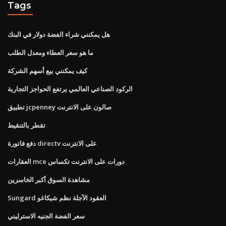
Tags
هل يمكنني شراء الفضة دولار في البنك
ما هو سعر العطاء ومعدل الطلب
كيف يمكنني بيع أسهم الشركة
الركود الصناعي العالمي يرتفع الحواجز التجارية
تطبيق jcpenney صالون على الانترنت
تقطر بالتنقيط
دفع فاتورة directv على الانترنت
العقارات mce دورات على الانترنت تكساس
مشاهدة السوق أكبر الخاسرين
Sungard العقود الآجلة نظم شيكاغو
سعر الفضة الجنيه الاسترليني