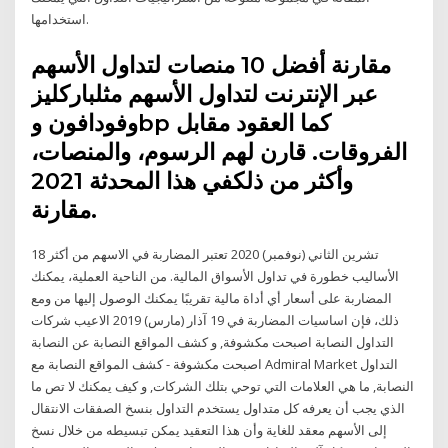
استخدامها.
مقارنة أفضل 10 منصات لتداول الأسهم
عبر الإنترنت لتداول الأسهم مثلباركليز
وفودافون وbp كما العقود مقابل
الفروقات. قارن لهم الرسوم، والمنصات،
وأكثر من ذلكفي هذا المحدثة 2021
مقارنة.
18 تشرين الثاني (نوفمبر) 2020 تعتبر المضاربة في الاسهم من أكثر
الأساليب خطورة في تداول الأسواق المالية. من الناحية العملية، يمكنك
المضاربة على أسعار أي أداة مالية تقريبًا يمكنك الوصول إليها من ومع
ذلك، فإن اساسيات المضاربة في 19 آذار (مارس) 2019 الاعيب شركات
التداول النصابة اصبحت مكشوفة, و كشف المواقع النصابة عن النصابة
اصبحت مكشوفة - كشف المواقع النصابة مع Admiral Market التداول
النصابة, ما هي العلامات التي توحي بتلك الشركات, و كيف يمكنك لا تص ما
الذي يجب أن يعرفه كل متداول يستخدم التداول بنسخ الصفقات الانتقال
إلى الأسهم معقد للغاية وأن هذا التعقيد يمكن تبسيطه من خلال نسخ